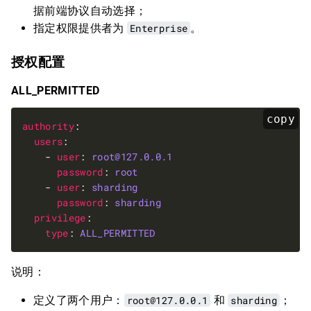
据前端协议自动选择；
指定权限提供者为
Enterprise
。
授权配置
ALL_PERMITTED
copy
authority
users
    - 
user
: 
root@127.0.0.1
password
: 
root
    - 
user
: 
sharding
password
: 
sharding
privilege
type
: 
ALL_PERMITTED
说明：
定义了两个用户：
root@127.0.0.1
和
sharding
；