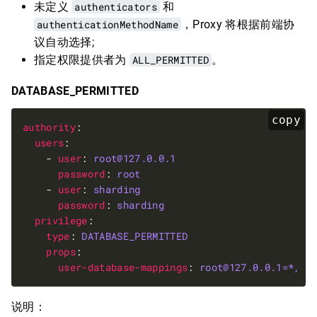
未定义
authenticators
和
authenticationMethodName
，Proxy 将根据前端协
议自动选择;
指定权限提供者为
ALL_PERMITTED
。
DATABASE_PERMITTED
copy
authority
users
    - 
user
: 
root@127.0.0.1
password
: 
root
    - 
user
: 
sharding
password
: 
sharding
privilege
type
: 
DATABASE_PERMITTED
props
user-database-mappings
: 
root@127.0.0.1=*, s
说明：