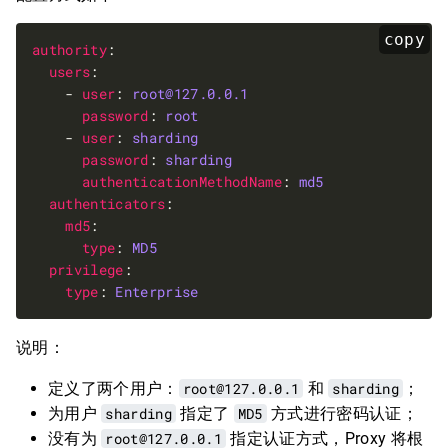
copy
authority
users
    - 
user
: 
root@127.0.0.1
password
: 
root
    - 
user
: 
sharding
password
: 
sharding
authenticationMethodName
: 
md5
authenticators
md5
type
: 
MD5
privilege
type
: 
Enterprise
说明：
定义了两个用户：
root@127.0.0.1
和
sharding
；
为用户
sharding
指定了
MD5
方式进行密码认证；
没有为
root@127.0.0.1
指定认证方式，Proxy 将根