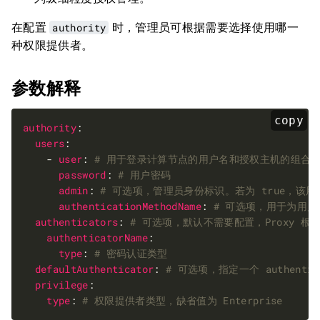
在配置
authority
时，管理员可根据需要选择使用哪一
种权限提供者。
参数解释
copy
authority
users
    - 
user
: 
# 用于登录计算节点的用户名和授权主机的组合，格式：<u
password
: 
# 用户密码
admin
: 
# 可选项，管理员身份标识。若为 true，该用
authenticationMethodName
: 
# 可选项，用于为用
authenticators
: 
# 可选项，默认不需要配置，Proxy 
authenticatorName
type
: 
# 密码认证类型
defaultAuthenticator
: 
# 可选项，指定一个 authenti
privilege
type
: 
# 权限提供者类型，缺省值为 Enterprise