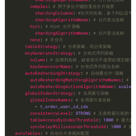
complex
: 
# 用于多分片键的复合分片场景
shardingColumns
: 
#分片列名称，多个列以逗号
shardingAlgorithmName
: 
# 分片算法名称
hint
: 
# Hint 分片策略
shardingAlgorithmName
: 
# 分片算法名称
none
: 
# 不分片
tableStrategy
: 
# 分表策略，同分库策略
keyGenerateStrategy
: 
# 分布式序列策略
column
: 
# 自增列名称，缺省表示不使用自增主键生
keyGeneratorName
: 
# 分布式序列算法名称
autoReshardingStrategy
: 
# 自动重分片-策略
autoReshardingMatchingAlgorithmNames
: 
# 
autoReshardingActionAlgorithmName
: 
scale_
globalIndexStrategy
: 
# 全局索引策略
globalIndexNames
: 
# 全局索引表名称
          - 
t_order_user_id_idx
consistencyLevel
: 
STRONG
# 主表和索引表的一致
tableAccessByIndexThreshold
: 
1000
# 最大
syncDelayMillisecondsThreshold
: 
1000
# 索
autoTables
: 
# 自动分片表规则配置