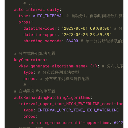
# ...
auto_interval_daily
type
: 
AUTO_INTERVAL
# 自动分片-自动时间段分片算法
props
datetime-lower
: 
"2023-06-01 00:00:00"
# 分片
datetime-upper
: 
"2023-06-25 23:59:59"
sharding-seconds
: 
86400
# 单一分片所能承载的最
# 分布式序列算法配置
keyGenerators
<key-generate-algorithm-name> (+)
: 
# 分布式序
type
: 
# 分布式序列算法类型
props
: 
# 分布式序列算法属性配置
# ...
# 自动重分片条件配置
autoReshardingMatchingAlgorithms
interval_upper_time_HIGH_WATERLINE_condition
type
: 
INTERVAL_UPPER_TIME_HIGH_WATERLINE
props
remaining-seconds-until-upper-time
: 
69120