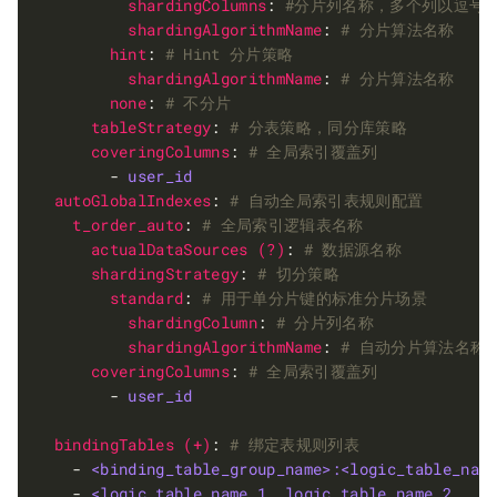
shardingColumns
: 
#分片列名称，多个列以逗号
shardingAlgorithmName
: 
# 分片算法名称
hint
: 
# Hint 分片策略
shardingAlgorithmName
: 
# 分片算法名称
none
: 
# 不分片
tableStrategy
: 
# 分表策略，同分库策略
coveringColumns
: 
# 全局索引覆盖列
        - 
user_id
autoGlobalIndexes
: 
# 自动全局索引表规则配置
t_order_auto
: 
# 全局索引逻辑表名称
actualDataSources (?)
: 
# 数据源名称
shardingStrategy
: 
# 切分策略
standard
: 
# 用于单分片键的标准分片场景
shardingColumn
: 
# 分片列名称
shardingAlgorithmName
: 
# 自动分片算法名称
coveringColumns
: 
# 全局索引覆盖列
        - 
user_id
bindingTables (+)
: 
# 绑定表规则列表
    - 
<binding_table_group_name>:<logic_table_nam
    - 
<logic_table_name_1, logic_table_name_2, ..