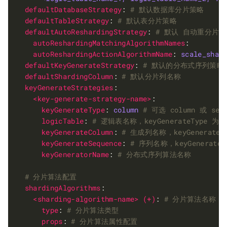
defaultDatabaseStrategy
: 
# 默认数据库分片策略
defaultTableStrategy
: 
# 默认表分片策略
defaultAutoReshardingStrategy
: 
# 默认 自动重分片-
autoReshardingMatchingAlgorithmNames
autoReshardingActionAlgorithmName
: 
scale_shar
defaultKeyGenerateStrategy
: 
# 默认的分布式序列策略
defaultShardingColumn
: 
# 默认分片列名称
keyGenerateStrategies
<key-generate-strategy-name>
keyGenerateType
: 
column
# 可选 column 或 sequ
logicTable
: 
# 逻辑表名称，keyGenerateType 为 
keyGenerateColumn
: 
# 生成列名称，keyGenerateT
keyGenerateSequence
: 
# 序列名称，keyGenerateT
keyGeneratorName
: 
# 分布式序列算法名称
# 分片算法配置
shardingAlgorithms
<sharding-algorithm-name> (+)
: 
# 分片算法名称
type
: 
# 分片算法类型
props
: 
# 分片算法属性配置