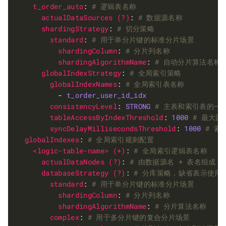
t_order_auto
: 
# 逻辑表名称
actualDataSources (?)
: 
# 数据源名称
shardingStrategy
: 
# 切分策略
standard
: 
# 用于单分片键的标准分片场景
shardingColumn
: 
# 分片列名称
shardingAlgorithmName
: 
# 自动分片算法名称
globalIndexStrategy
: 
# 全局索引策略
globalIndexNames
: 
# 全局索引表名称
          - 
t_order_user_id_idx
consistencyLevel
: 
STRONG
# 主表和索引表的一致
tableAccessByIndexThreshold
: 
1000
# 最大
syncDelayMillisecondsThreshold
: 
1000
# 索
globalIndexes
: 
# 全局索引规则配置
<logic-table-name> (+)
: 
# 全局索引逻辑表名称
actualDataNodes (?)
: 
# 由数据源名 + 表名组成（
databaseStrategy (?)
: 
# 分库策略，缺省表示使用
standard
: 
# 用于单分片键的标准分片场景
shardingColumn
: 
# 分片列名称
shardingAlgorithmName
: 
# 分片算法名称
complex
: 
# 用于多分片键的复合分片场景