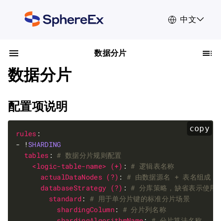
中文
数据分片
数据分片
配置项说明
copy
rules
- !
SHARDING
tables
: 
# 数据分片规则配置
<logic-table-name> (+)
: 
# 逻辑表名称
actualDataNodes (?)
: 
# 由数据源名 + 表名组成（
databaseStrategy (?)
: 
# 分库策略，缺省表示使用
standard
: 
# 用于单分片键的标准分片场景
shardingColumn
: 
# 分片列名称
shardingAlgorithmName
: 
# 分片算法名称