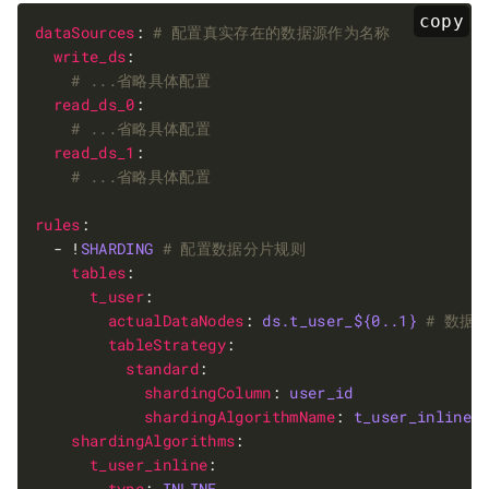
copy
dataSources
: 
# 配置真实存在的数据源作为名称
write_ds
# ...省略具体配置
read_ds_0
# ...省略具体配置
read_ds_1
# ...省略具体配置
rules
  - !
SHARDING
# 配置数据分片规则
tables
t_user
actualDataNodes
: 
ds.t_user_${0..1}
# 数据
tableStrategy
standard
shardingColumn
: 
user_id
shardingAlgorithmName
: 
t_user_inline
shardingAlgorithms
t_user_inline
type
: 
INLINE