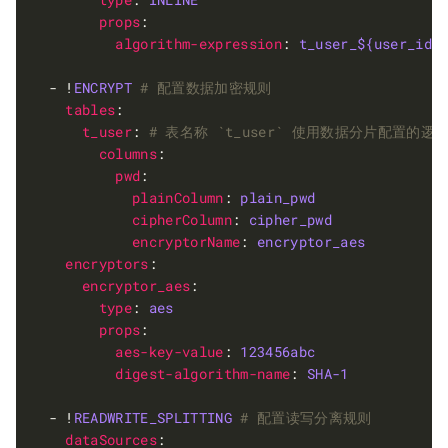
props
algorithm-expression
: 
t_user_${user_id 
  - !
ENCRYPT
# 配置数据加密规则
tables
t_user
: 
# 表名称 `t_user` 使用数据分片配置的逻
columns
pwd
plainColumn
: 
plain_pwd
cipherColumn
: 
cipher_pwd
encryptorName
: 
encryptor_aes
encryptors
encryptor_aes
type
: 
aes
props
aes-key-value
: 
123456abc
digest-algorithm-name
: 
SHA-1
  - !
READWRITE_SPLITTING
# 配置读写分离规则
dataSources