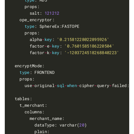
        salt: 
121212
type
        alpha
-
key
: 
'0.21581228022895926'
        factor
-
e
-
key
: 
'0.7601585186220504'
        factor
-
k
-
key
: 
'-1203724518268840223'
type
      use
-
original
-
sql
-
when
-
cipher
-
query
-
failed: 
          dataType: varchar(
20