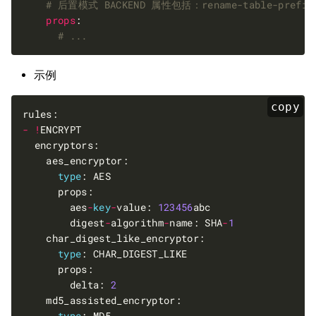
# 后置模式 BACKEND 属性包括：rename-table-pre
props
# ...
示例
copy
-
!
type
        aes
-
key
-
value: 
123456
        digest
-
algorithm
-
name: SHA
-
1
type
        delta: 
2
type