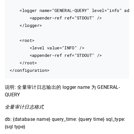
    <logger name="GENERAL-QUERY" level="info" addi
        <appender-ref ref="STDOUT" />

    </logger>

    <root>

        <level value="INFO" />

        <appender-ref ref="STDOUT" />

    </root>

说明: 全量审计日志输出的 logger name 为 GENERAL-
QUERY
全量审计日志格式
db: {database name} query_time: {query time} sql_type:
{sql type}