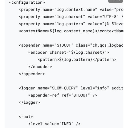
<configuration>

    <property name="log.context.name" value="proje
    <property name="log.charset" value="UTF-8" />

    <property name="log.pattern" value="[%-5level]
    <contextName>${log.context.name}</contextName>
    <appender name="STDOUT" class="ch.qos.logback.
        <encoder charset="${log.charset}">

            <pattern>${log.pattern}</pattern>

        </encoder>

    </appender>

    <logger name="SLOW-QUERY" level="info" additiv
        <appender-ref ref="STDOUT" />

    </logger>

    <root>

        <level value="INFO" />
