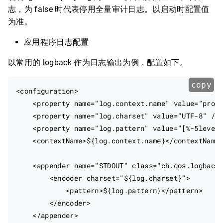
志，为 false 时代表停用全量审计日志。以启动时配置值
为准。
应用程序日志配置
以常用的 logback 作为日志输出为例，配置如下。
copy
<configuration>

    <property name="log.context.name" value="proje
    <property name="log.charset" value="UTF-8" />

    <property name="log.pattern" value="[%-5level]
    <contextName>${log.context.name}</contextName>
    <appender name="STDOUT" class="ch.qos.logback.
        <encoder charset="${log.charset}">

            <pattern>${log.pattern}</pattern>

        </encoder>

    </appender>
