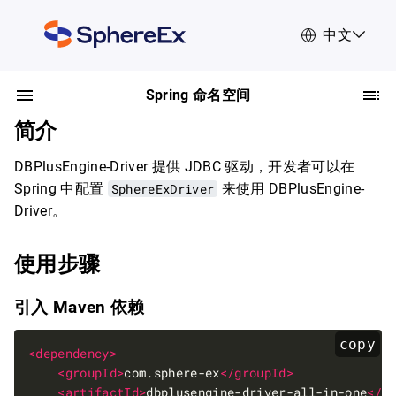
中文
Spring 命名空间
简介
DBPlusEngine-Driver 提供 JDBC 驱动，开发者可以在
Spring 中配置
SphereExDriver
来使用 DBPlusEngine-
Driver。
使用步骤
引入 Maven 依赖
copy
<dependency>
<groupId>
com.sphere-ex
</groupId>
<artifactId>
dbplusengine-driver-all-in-one
</a