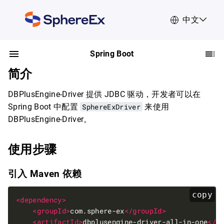
中文
Spring Boot
简介
DBPlusEngine-Driver 提供 JDBC 驱动，开发者可以在
Spring Boot 中配置
SphereExDriver
来使用
DBPlusEngine-Driver。
使用步骤
引入 Maven 依赖
copy
<dependency>
<groupId>
com.sphere-ex
</groupId>
<artifactId>
dbplusengine-driver-all-in-one
</a