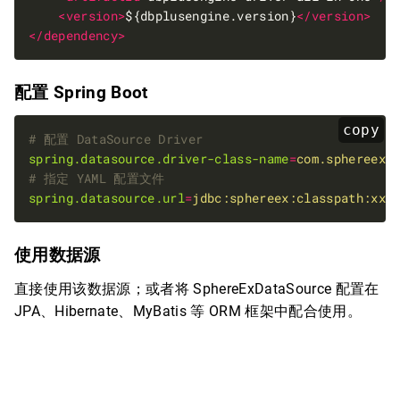
<version>
${dbplusengine.version}
</version>
</dependency>
配置 Spring Boot
copy
# 配置 DataSource Driver
spring.datasource.driver-class-name
=
com.sphereex.
# 指定 YAML 配置文件
spring.datasource.url
=
jdbc:sphereex:classpath:xxx
使用数据源
直接使用该数据源；或者将 SphereExDataSource 配置在
JPA、Hibernate、MyBatis 等 ORM 框架中配合使用。