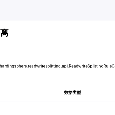
分离
口
hardingsphere.readwritesplitting.api.ReadwriteSplittingRuleC
：
数据类型