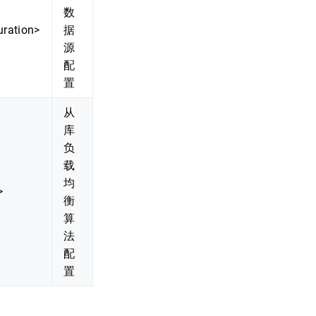
数
uration>
据
源
配
置
从
库
负
载
均
>
衡
算
法
配
置