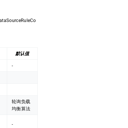
gDataSourceRuleCo
默认值
-
轮询负载
均衡算法
-