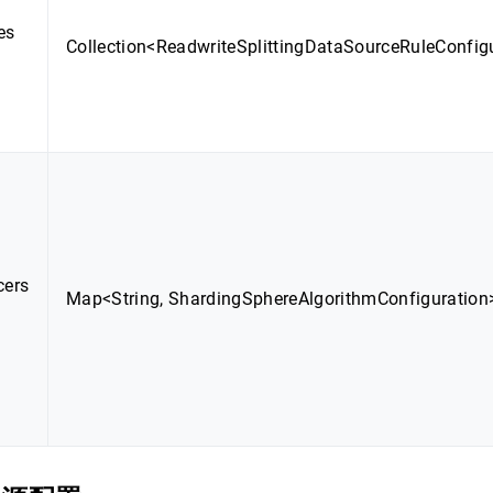
es
Collection<ReadwriteSplittingDataSourceRuleConfig
cers
Map<String, ShardingSphereAlgorithmConfiguration