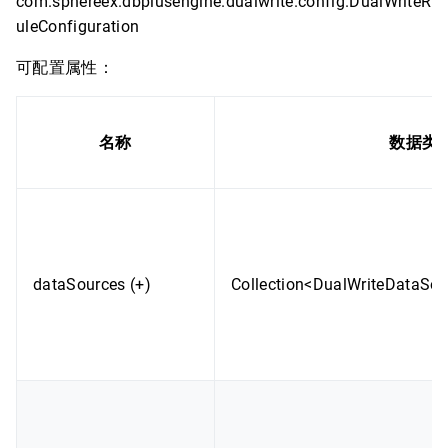
com.sphereex.dbplusengine.dualwrite.config.DualWriteR
uleConfiguration
可配置属性：
名称
数据类
dataSources (+)
Collection<DualWriteDataSou