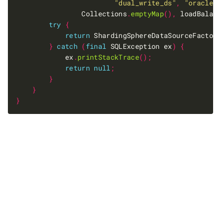
"dual_write_ds"
,
"oracle_
                Collections
.
emptyMap
(),
 loadBalan
try
{
return
 ShardingSphereDataSourceFactor
}
catch
(
final
 SQLException ex
)
{
            ex
.
printStackTrace
();
return
null
;
}
}
}