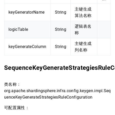
主键生成
keyGeneratorName
String
算法名称
逻辑表名
logicTable
String
称
主键生成
keyGenerateColumn
String
列名称
SequenceKeyGenerateStrategiesRuleCo
类名称：
org.apache.shardingsphere.infra.config.keygen.impl.Seq
uenceKeyGenerateStrategiesRuleConfiguration
可配置属性：