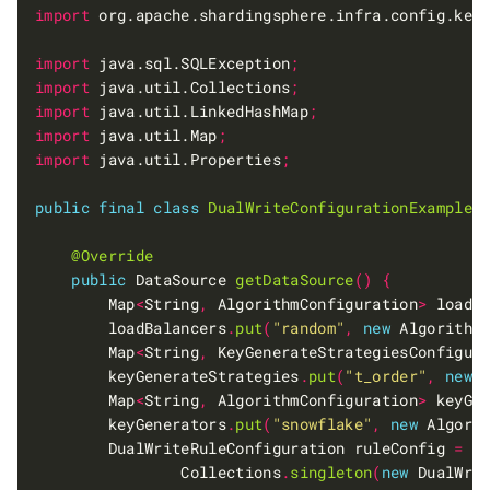
import
 org.apache.shardingsphere.infra.config.key
import
 java.sql.SQLException
;
import
 java.util.Collections
;
import
 java.util.LinkedHashMap
;
import
 java.util.Map
;
import
 java.util.Properties
;
public
final
class
DualWriteConfigurationExample
@Override
public
 DataSource 
getDataSource
()
{
        Map
<
String
,
 AlgorithmConfiguration
>
 loadB
        loadBalancers
.
put
(
"random"
,
new
 Algorithm
        Map
<
String
,
 KeyGenerateStrategiesConfigur
        keyGenerateStrategies
.
put
(
"t_order"
,
new
 
        Map
<
String
,
 AlgorithmConfiguration
>
 keyGe
        keyGenerators
.
put
(
"snowflake"
,
new
 Algori
        DualWriteRuleConfiguration ruleConfig 
=
n
                Collections
.
singleton
(
new
 DualWri