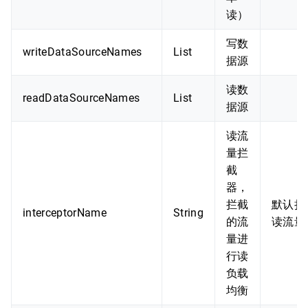
读）
写数
writeDataSourceNames
List
据源
读数
readDataSourceNames
List
据源
读流
量拦
截
器，
拦截
默认拦
interceptorName
String
的流
读流量
量进
行读
负载
均衡