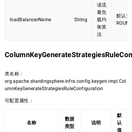
读流
量负
默认为
loadBalancerName
String
载均
ROUND
衡算
法
ColumnKeyGenerateStrategiesRuleConf
类名称：
org.apache.shardingsphere.infra.config.keygen.impl.Col
umnKeyGenerateStrategiesRuleConfiguration
可配置属性：
默
数据
名称
说明
认
类型
值