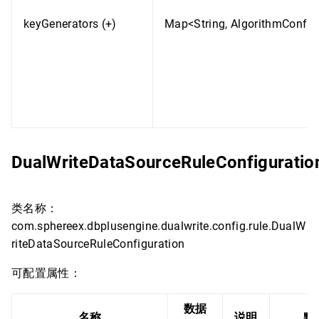
keyGenerators (+)
Map<String, AlgorithmConfig
DualWriteDataSourceRuleConfiguratio
类名称：
com.sphereex.dbplusengine.dualwrite.config.rule.DualW
riteDataSourceRuleConfiguration
可配置属性：
数据
名称
说明
默