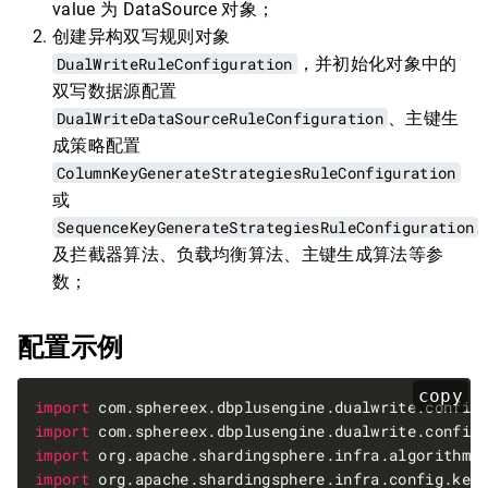
value 为 DataSource 对象；
创建异构双写规则对象
DualWriteRuleConfiguration
，并初始化对象中的
双写数据源配置
DualWriteDataSourceRuleConfiguration
、主键生
成策略配置
ColumnKeyGenerateStrategiesRuleConfiguration
或
SequenceKeyGenerateStrategiesRuleConfiguration
及拦截器算法、负载均衡算法、主键生成算法等参
数；
配置示例
copy
import
 com.sphereex.dbplusengine.dualwrite.config
import
 com.sphereex.dbplusengine.dualwrite.config
import
 org.apache.shardingsphere.infra.algorithm.
import
 org.apache.shardingsphere.infra.config.key