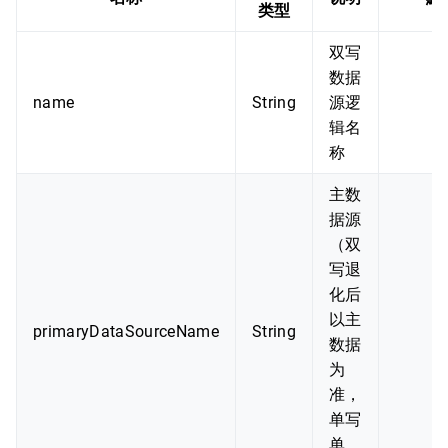
类型
双写
数据
name
String
源逻
辑名
称
主数
据源
（双
写退
化后
以主
primaryDataSourceName
String
数据
为
准，
单写
单