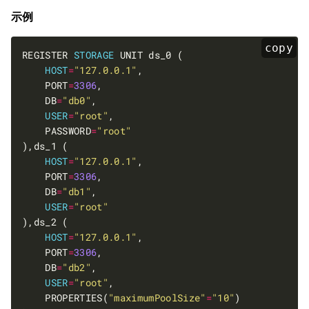
示例
copy
REGISTER 
STORAGE
HOST
=
"127.0.0.1"
    PORT
=
3306
    DB
=
"db0"
USER
=
"root"
    PASSWORD
=
"root"
HOST
=
"127.0.0.1"
    PORT
=
3306
    DB
=
"db1"
USER
=
"root"
HOST
=
"127.0.0.1"
    PORT
=
3306
    DB
=
"db2"
USER
=
"root"
    PROPERTIES(
"maximumPoolSize"
=
"10"