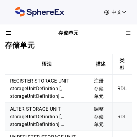
中文
存储单元
存储单元
类
语法
描述
型
REGISTER STORAGE UNIT
注册
storageUnitDefinition [,
存储
RDL
storageUnitDefinition] …
单元
ALTER STORAGE UNIT
调整
storageUnitDefinition [,
存储
RDL
storageUnitDefinition] …
单元