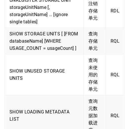
UNREGISTER STORAGE UNIT
注销
storageUnitName [,
存储
RDL
storageUnitName] … [ignore
单元
single tables]
SHOW STORAGE UNITS [ [FROM
查询
databaseName] [WHERE
存储
RQL
USAGE_COUNT = usageCount] ]
单元
查询
未使
SHOW UNUSED STORAGE
用的
RQL
UNITS
存储
单元
查询
元数
SHOW LOADING METADATA
据加
RQL
LIST
载进