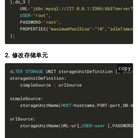
    URL
=
"jdbc:mysql://127.0.0.1:3306/db3?serverTi
USER
=
"root"
    PASSWORD
=
"root"
    PROPERTIES(
"maximumPoolSize"
=
"10"
,
"idleTimeou
2. 修改存储单元
copy
ALTER
STORAGE
    simpleSource 
|
    storageUnitName(
HOST
=
hostname,PORT
=
port,DB
=
db
    storageUnitName(URL
=
url,
USER
=
user
 [,PASSWORD
=