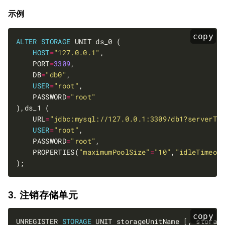
示例
copy
ALTER
STORAGE
HOST
=
"127.0.0.1"
    PORT
=
3309
    DB
=
"db0"
USER
=
"root"
    PASSWORD
=
"root"
    URL
=
"jdbc:mysql://127.0.0.1:3309/db1?serverTi
USER
=
"root"
    PASSWORD
=
"root"
    PROPERTIES(
"maximumPoolSize"
=
"10"
,
"idleTimeou
3. 注销存储单元
copy
UNREGISTER 
STORAGE
 UNIT storageUnitName [, storag