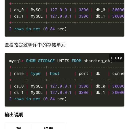
+
|
 ds_0 
|
 MySQL 
|
127
.
0
.
0
.
1
|
3306
|
 db_0 
|
30000
|
 ds_1 
|
 MySQL 
|
127
.
0
.
0
.
1
|
3306
|
 db_1 
|
30000
+
2
rows
in
set
 (
0
.
84
查看指定逻辑库中的存储单元
copy
mysql
>
SHOW
STORAGE
 UNITS 
FROM
+
|
 name 
|
type
|
host
|
 port 
|
 db   
|
 connec
+
|
 ds_0 
|
 MySQL 
|
127
.
0
.
0
.
1
|
3306
|
 db_0 
|
30000
|
 ds_1 
|
 MySQL 
|
127
.
0
.
0
.
1
|
3306
|
 db_1 
|
30000
2
rows
in
set
 (
0
.
84
输出说明