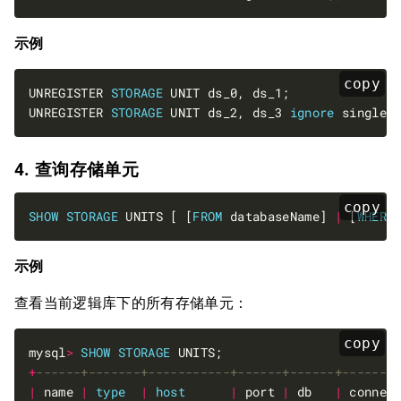
示例
copy
UNREGISTER 
STORAGE
UNREGISTER 
STORAGE
 UNIT ds_2, ds_3 
ignore
4. 查询存储单元
copy
SHOW
STORAGE
 UNITS [ [
FROM
 databaseName] 
|
 [
WHERE
示例
查看当前逻辑库下的所有存储单元：
copy
mysql
>
SHOW
STORAGE
+
|
 name 
|
type
|
host
|
 port 
|
 db   
|
 connec