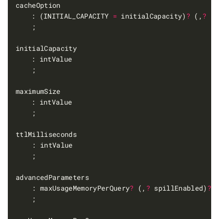
	: (INITIAL_CAPACITY 
=
 initialCapacity)
?
 (,
?
 MA
    : maxUsageMemoryPerQuery
?
 (,
?
 spillEnabled)
?
 