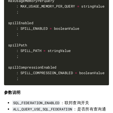
	: MAX_USAGE_MEMORY_PER_QUERY 
=
	: SPILL_ENABLED 
=
	: SPILL_PATH 
=
	: SPILL_COMPRESSION_ENABLED 
=
参数说明
SQL_FEDERATION_ENABLED
：联邦查询开关
ALL_QUERY_USE_SQL_FEDERATION
：是否所有查询通