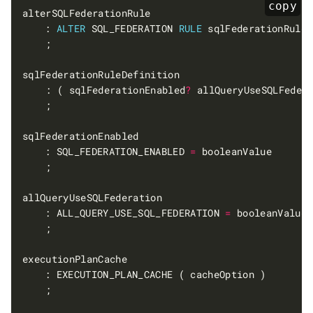
copy
	: 
ALTER
 SQL_FEDERATION 
RULE
    : ( sqlFederationEnabled
?
 allQueryUseSQLFeder
	: SQL_FEDERATION_ENABLED 
=
	: ALL_QUERY_USE_SQL_FEDERATION 
=