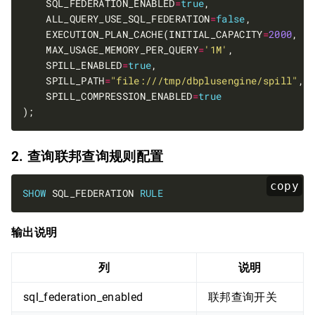
    SQL_FEDERATION_ENABLED
=
true
    ALL_QUERY_USE_SQL_FEDERATION
=
false
    EXECUTION_PLAN_CACHE(INITIAL_CAPACITY
=
2000
, M
    MAX_USAGE_MEMORY_PER_QUERY
=
'1M'
    SPILL_ENABLED
=
true
    SPILL_PATH
=
"file:///tmp/dbplusengine/spill"
    SPILL_COMPRESSION_ENABLED
=
true
2. 查询联邦查询规则配置
copy
SHOW
 SQL_FEDERATION 
RULE
输出说明
列
说明
sql_federation_enabled
联邦查询开关