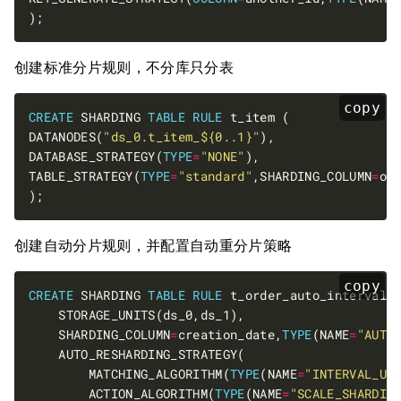
创建标准分片规则，不分库只分表
copy
CREATE
 SHARDING 
TABLE
RULE
DATANODES(
"ds_0.t_item_${0..1}"
DATABASE_STRATEGY(
TYPE
=
"NONE"
TABLE_STRATEGY(
TYPE
=
"standard"
,SHARDING_COLUMN
=
or
创建自动分片规则，并配置自动重分片策略
copy
CREATE
 SHARDING 
TABLE
RULE
    SHARDING_COLUMN
=
creation_date,
TYPE
(NAME
=
"AUTO
        MATCHING_ALGORITHM(
TYPE
(NAME
=
"INTERVAL_UP
        ACTION_ALGORITHM(
TYPE
(NAME
=
"SCALE_SHARDIN