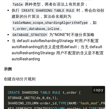
Table
两种类型，两者在语法上有所差异；
执行
CREATE SHARDING TABLE RULE
时，将会自动创
建新的分片算法，算法命名规则为
tableName_scope_shardingAlgorithmType
，如
t_order_database_inline
。
DATABASE_STRATEGY
为“NONE”时不做分库策略
当 default autoReshardingStrategy 时用户不配置
autoResharding的含义是使用default；当无 default
autoReshardingStrategy 用户不配置的含义是不配置
autoResharding
示例
创建自动分片规则
copy
CREATE
 SHARDING 
TABLE
RULE
SHARDING_COLUMN
=
order_id,
TYPE
(NAME
=
"hash_mod"
,PRO
KEY_GENERATE_STRATEGY(
COLUMN
=
another_id,
TYPE
(NAME