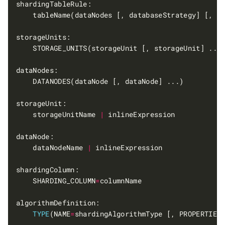
    storageUnitName 
|
    dataNodeName 
|
    SHARDING_COLUMN
=
TYPE
(NAME
=