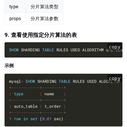
type
分片算法类型
props
分片算法参数
9. 查看使用指定分片算法的表
copy
SHOW
 SHARDING 
TABLE
 RULES USED ALGORITHM sharding
示例
copy
mysql
>
SHOW
 SHARDING 
TABLE
+
|
type
|
 name    
|
+
|
 auto_table 
|
 t_order 
|
+
1
row
in
set
 (
0
.
01