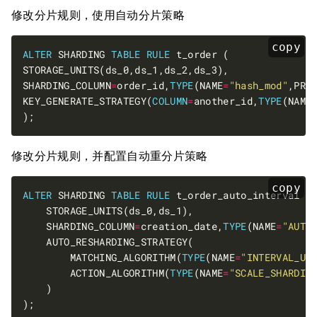
修改分片规则，使用自动分片策略
copy
ALTER
 SHARDING 
TABLE
RULE
SHARDING_COLUMN
=
order_id,
TYPE
(NAME
=
"hash_mod"
,PRO
KEY_GENERATE_STRATEGY(
COLUMN
=
another_id,
TYPE
(NAME
修改分片规则，并配置自动重分片策略
copy
ALTER
 SHARDING 
TABLE
RULE
    SHARDING_COLUMN
=
creation_date,
TYPE
(NAME
=
"AUTO
        MATCHING_ALGORITHM(
TYPE
(NAME
=
"INTERVAL_UP
        ACTION_ALGORITHM(
TYPE
(NAME
=
"SCALE_SHARDIN