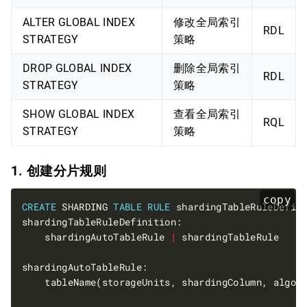
ALTER GLOBAL INDEX
修改全局索引
RDL
STRATEGY
策略
DROP GLOBAL INDEX
删除全局索引
RDL
STRATEGY
策略
SHOW GLOBAL INDEX
查看全局索引
RQL
STRATEGY
策略
1. 创建分片规则
copy
CREATE
 SHARDING 
TABLE
RULE
    shardingAutoTableRule 
|