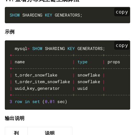
copy
SHOW
 SHARDING 
KEY
示例
copy
  mysql
>
SHOW
 SHARDING 
KEY
+
|
 name                   
|
type
|
 props     
+
|
 t_order_snowflake      
|
 snowflake 
|
|
 t_order_item_snowflake 
|
 snowflake 
|
|
 uuid_key_generator     
|
 uuid      
|
+
3
row
in
set
 (
0
.
01
输出说明
列
说明