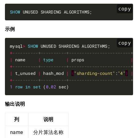
copy
SHOW
示例
copy
mysql
>
SHOW
+
|
 name     
|
type
|
 props                  
|
+
|
 t_unused 
|
 hash_mod 
|
{
"sharding-count"
:
"4"
}
|
+
1
row
in
set
 (
0
.
02
输出说明
列
说明
name
分片算法名称