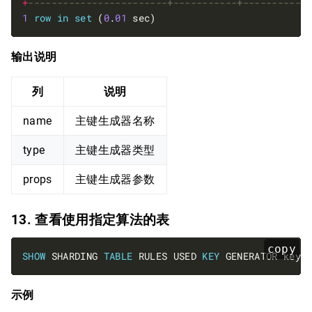
+
1
row
in
set
 (
0
.
01
输出说明
列
说明
name
主键生成器名称
type
主键生成器类型
props
主键生成器参数
13. 查看使用指定算法的表
copy
SHOW
 SHARDING 
TABLE
 RULES USED 
KEY
 GENERATOR keyG
示例