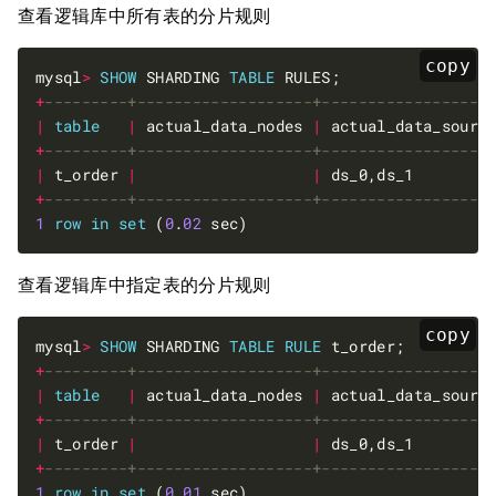
查看逻辑库中所有表的分片规则
copy
mysql
>
SHOW
 SHARDING 
TABLE
+
|
table
|
 actual_data_nodes 
|
 actual_data_sourc
+
|
 t_order 
|
|
 ds_0,ds_1        
+
1
row
in
set
 (
0
.
02
查看逻辑库中指定表的分片规则
copy
mysql
>
SHOW
 SHARDING 
TABLE
RULE
+
|
table
|
 actual_data_nodes 
|
 actual_data_sourc
+
|
 t_order 
|
|
 ds_0,ds_1        
+
1
row
in
set
 (
0
.
01