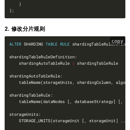
2. 修改分片规则
copy
ALTER
 SHARDING 
TABLE
RULE
    shardingAutoTableRule 
|