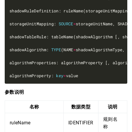
storageUnitMapping: 
SOURCE
=
storageUnitName, SHADO
shadowAlgorithm: 
TYPE
(NAME
=
algorithmProperty: 
key
=
参数说明
名称
数据类型
说明
规则名
ruleName
IDENTIFIER
称