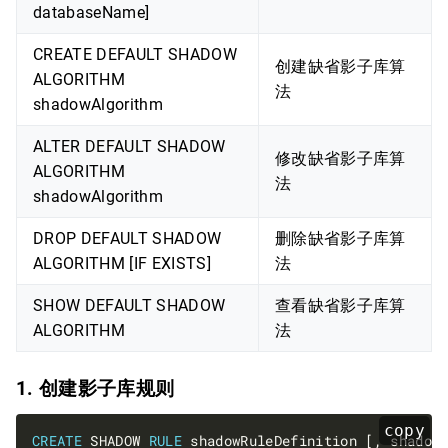
databaseName]
CREATE DEFAULT SHADOW
创建缺省影子库算
ALGORITHM
法
shadowAlgorithm
ALTER DEFAULT SHADOW
修改缺省影子库算
ALGORITHM
法
shadowAlgorithm
DROP DEFAULT SHADOW
删除缺省影子库算
ALGORITHM [IF EXISTS]
法
SHOW DEFAULT SHADOW
查看缺省影子库算
ALGORITHM
法
1. 创建影子库规则
copy
CREATE
 SHADOW 
RULE