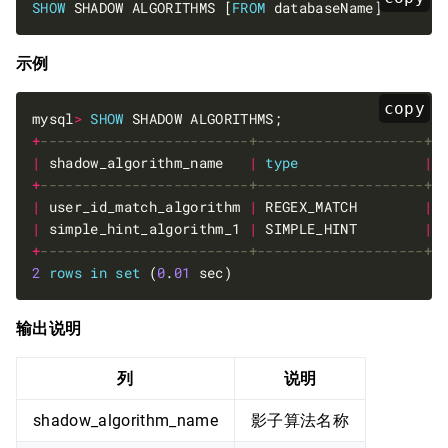
SHOW
 SHADOW ALGORITHMS [
FROM
示例
copy
mysql
>
SHOW
+
|
 shadow_algorithm_name   
|
type
|
 
+
|
 user_id_match_algorithm 
|
 REGEX_MATCH        
|
|
 simple_hint_algorithm_1 
|
 SIMPLE_HINT        
|
 
+
2
rows
in
set
 (
0
.
01
输出说明
列
说明
shadow_algorithm_name
影子算法名称