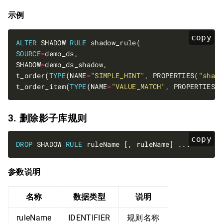
示例
copy
ALTER
 SHADOW 
RULE
SOURCE
=
SHADOW
=
t_order(
TYPE
(NAME
=
"SIMPLE_HINT"
, PROPERTIES(
"shad
t_order_item(
TYPE
(NAME
=
"VALUE_MATCH"
, PROPERTIES(
3. 删除影子库规则
copy
DROP
 SHADOW 
RULE
参数说明
名称
数据类型
说明
ruleName
IDENTIFIER
规则名称