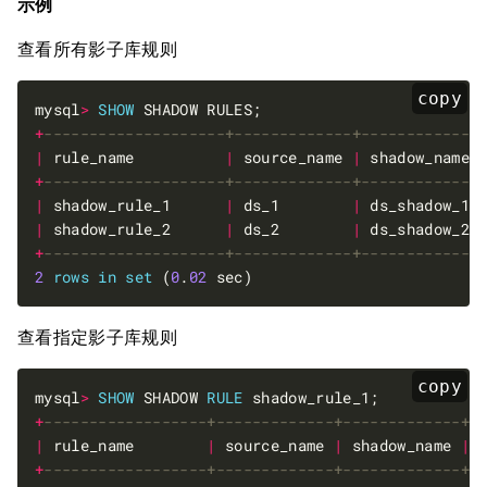
示例
查看所有影子库规则
copy
mysql
>
SHOW
+
|
 rule_name          
|
 source_name 
|
 shadow_name 
+
|
 shadow_rule_1      
|
 ds_1        
|
 ds_shadow_1 
|
 shadow_rule_2      
|
 ds_2        
|
 ds_shadow_2 
+
2
rows
in
set
 (
0
.
02
查看指定影子库规则
copy
mysql
>
SHOW
 SHADOW 
RULE
+
|
 rule_name        
|
 source_name 
|
 shadow_name 
|
 
+