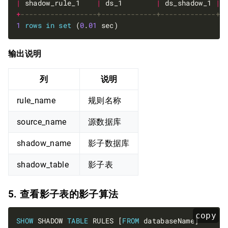
|
 shadow_rule_1    
|
 ds_1        
|
 ds_shadow_1 
|
 
+
1
rows
in
set
 (
0
.
01
输出说明
列
说明
rule_name
规则名称
source_name
源数据库
shadow_name
影子数据库
shadow_table
影子表
5. 查看影子表的影子算法
copy
SHOW
 SHADOW 
TABLE
 RULES [
FROM