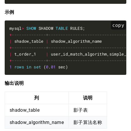
示例
copy
mysql
>
SHOW
 SHADOW 
TABLE
+
|
 shadow_table 
|
 shadow_algorithm_name           
+
|
 t_order_1    
|
 user_id_match_algorithm,simple_h
+
1
rows
in
set
 (
0
.
01
输出说明
列
说明
shadow_table
影子表
shadow_algorithm_name
影子算法名称