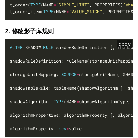
t_order(
TYPE
(NAME
=
"SIMPLE_HINT"
, PROPERTIES(
"shad
t_order_item(
TYPE
(NAME
=
"VALUE_MATCH"
, PROPERTIES(
2. 修改影子库规则
copy
ALTER
 SHADOW 
RULE
storageUnitMapping: 
SOURCE
=
storageUnitName, SHADO
shadowAlgorithm: 
TYPE
(NAME
=
algorithmProperty: 
key
=