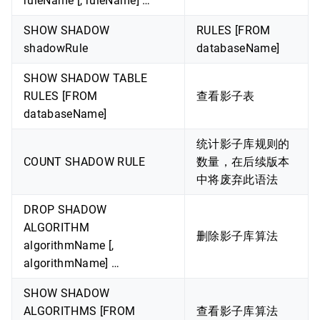
ruleName [, ruleName] …
SHOW SHADOW
RULES [FROM
shadowRule
databaseName]
SHOW SHADOW TABLE
RULES [FROM
查看影子表
databaseName]
统计影子库规则的
COUNT SHADOW RULE
数量，在后续版本
中将废弃此语法
DROP SHADOW
ALGORITHM
删除影子库算法
algorithmName [,
algorithmName] …
SHOW SHADOW
ALGORITHMS [FROM
查看影子库算法