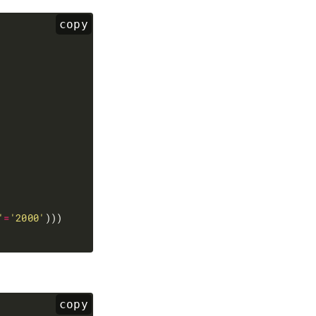
copy
'
=
'2000'
copy