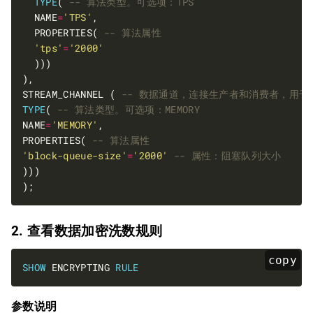
TYPE
( 
  NAME
=
'TPS'
  PROPERTIES( 
'tps'
=
'2000'
STREAM_CHANNEL ( 
TYPE
( 
NAME
=
'MEMORY'
PROPERTIES( 
'block-queue-size'
=
'2000'
2. 查看数据加密洗数规则
copy
SHOW
 ENCRYPTING 
RULE
参数说明