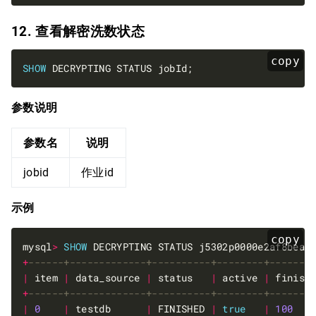
12. 查看解密洗数状态
copy
SHOW
参数说明
参数名
说明
jobid
作业id
示例
copy
mysql
>
SHOW
+
|
 item 
|
 data_source 
|
 status   
|
 active 
|
 finish
+
|
0
|
 testdb      
|
 FINISHED 
|
true
|
100