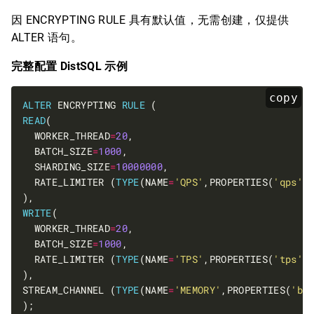
因 ENCRYPTING RULE 具有默认值，无需创建，仅提供
ALTER 语句。
完整配置 DistSQL 示例
copy
ALTER
 ENCRYPTING 
RULE
READ
  WORKER_THREAD
=
20
  BATCH_SIZE
=
1000
  SHARDING_SIZE
=
10000000
  RATE_LIMITER (
TYPE
(NAME
=
'QPS'
,PROPERTIES(
'qps'
=
WRITE
  WORKER_THREAD
=
20
  BATCH_SIZE
=
1000
  RATE_LIMITER (
TYPE
(NAME
=
'TPS'
,PROPERTIES(
'tps'
=
STREAM_CHANNEL (
TYPE
(NAME
=
'MEMORY'
,PROPERTIES(
'bl