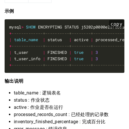
示例
copy
mysql
>
SHOW
+
|
table_name
|
 status   
|
 active 
|
 processed_rec
+
|
 t_user      
|
 FINISHED 
|
true
|
3
|
 t_user_info 
|
 FINISHED 
|
true
|
3
+
输出说明
table_name : 逻辑表名
status : 作业状态
active : 作业是否在运行
processed_records_count : 已经处理的记录数
inventory_finished_percentage : 完成百分比
error_message : 错误信息