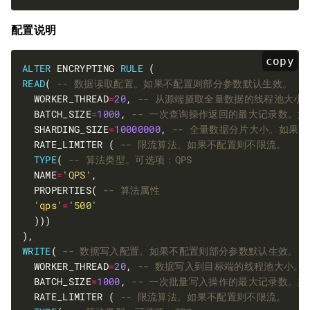
配置说明
copy
ALTER
 ENCRYPTING 
RULE
READ
( 
  WORKER_THREAD
=
20
, 
  BATCH_SIZE
=
1000
, 
  SHARDING_SIZE
=
10000000
, 
  RATE_LIMITER ( 
TYPE
( 
  NAME
=
'QPS'
  PROPERTIES( 
'qps'
=
'500'
WRITE
( 
  WORKER_THREAD
=
20
, 
  BATCH_SIZE
=
1000
, 
  RATE_LIMITER ( 