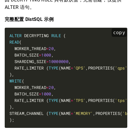
ALTER 语句。
完整配置 DistSQL 示例
copy
ALTER
 DECRYPTING 
RULE
READ
  WORKER_THREAD
=
20
  BATCH_SIZE
=
1000
  SHARDING_SIZE
=
10000000
  RATE_LIMITER (
TYPE
(NAME
=
'QPS'
,PROPERTIES(
'qps'
=
WRITE
  WORKER_THREAD
=
20
  BATCH_SIZE
=
1000
  RATE_LIMITER (
TYPE
(NAME
=
'TPS'
,PROPERTIES(
'tps'
=
STREAM_CHANNEL (
TYPE
(NAME
=
'MEMORY'
,PROPERTIES(
'bl