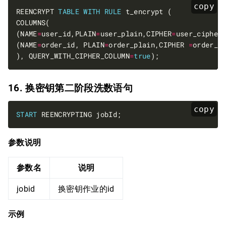
copy
REENCRYPT 
TABLE
WITH
RULE
(NAME
=
user_id,PLAIN
=
user_plain,CIPHER
=
user_cipher
(NAME
=
order_id, PLAIN
=
order_plain,CIPHER 
=
order_c
), QUERY_WITH_CIPHER_COLUMN
=
true
16. 换密钥第二阶段洗数语句
copy
START
参数说明
参数名
说明
jobid
换密钥作业的id
示例