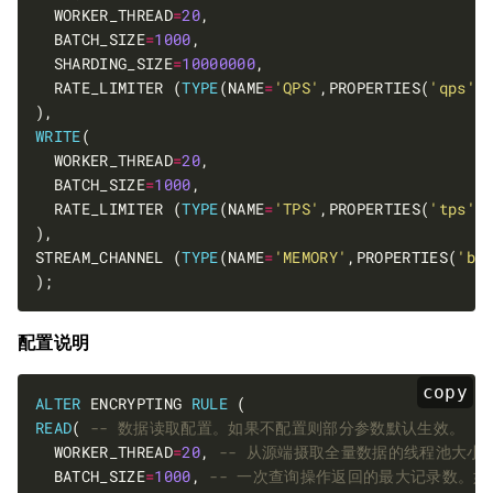
  WORKER_THREAD
=
20
  BATCH_SIZE
=
1000
  SHARDING_SIZE
=
10000000
  RATE_LIMITER (
TYPE
(NAME
=
'QPS'
,PROPERTIES(
'qps'
=
WRITE
  WORKER_THREAD
=
20
  BATCH_SIZE
=
1000
  RATE_LIMITER (
TYPE
(NAME
=
'TPS'
,PROPERTIES(
'tps'
=
STREAM_CHANNEL (
TYPE
(NAME
=
'MEMORY'
,PROPERTIES(
'bl
配置说明
copy
ALTER
 ENCRYPTING 
RULE
READ
( 
  WORKER_THREAD
=
20
, 
  BATCH_SIZE
=
1000
, 