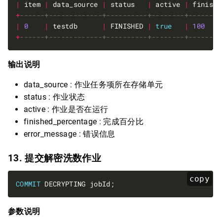
|
 item 
|
 data_source 
|
 status   
|
 active 
|
 finish
+
|
0
|
 testdb      
|
 FINISHED 
|
true
|
100
+
输出说明
data_source : 作业任务项所在存储单元
status : 作业状态
active : 作业是否在运行
finished_percentage : 完成百分比
error_message : 错误信息
13. 提交解密洗数作业
copy
COMMIT
参数说明