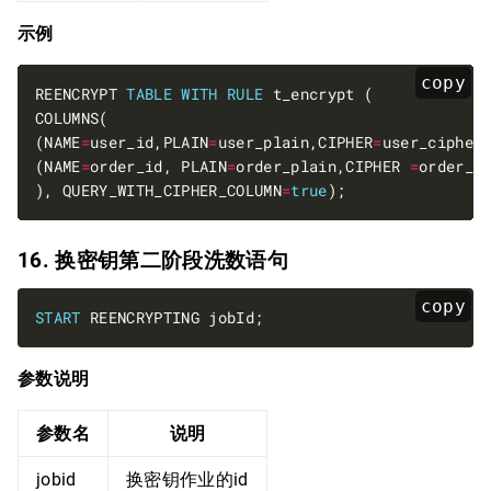
示例
copy
REENCRYPT 
TABLE
WITH
RULE
(NAME
=
user_id,PLAIN
=
user_plain,CIPHER
=
user_cipher
(NAME
=
order_id, PLAIN
=
order_plain,CIPHER 
=
order_c
), QUERY_WITH_CIPHER_COLUMN
=
true
16. 换密钥第二阶段洗数语句
copy
START
参数说明
参数名
说明
jobid
换密钥作业的id