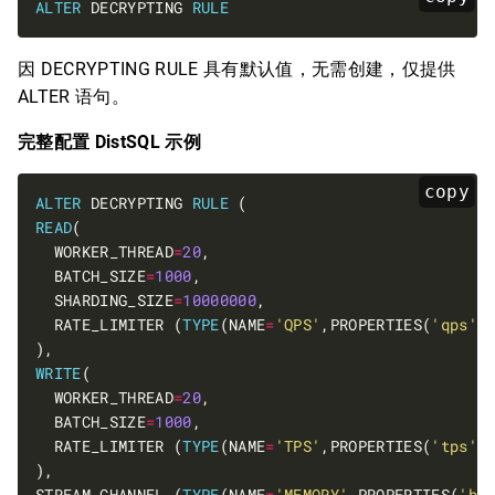
ALTER
 DECRYPTING 
RULE
因 DECRYPTING RULE 具有默认值，无需创建，仅提供
ALTER 语句。
完整配置 DistSQL 示例
copy
ALTER
 DECRYPTING 
RULE
READ
  WORKER_THREAD
=
20
  BATCH_SIZE
=
1000
  SHARDING_SIZE
=
10000000
  RATE_LIMITER (
TYPE
(NAME
=
'QPS'
,PROPERTIES(
'qps'
=
WRITE
  WORKER_THREAD
=
20
  BATCH_SIZE
=
1000
  RATE_LIMITER (
TYPE
(NAME
=
'TPS'
,PROPERTIES(
'tps'
=
STREAM_CHANNEL (
TYPE
(NAME
=
'MEMORY'
,PROPERTIES(
'bl