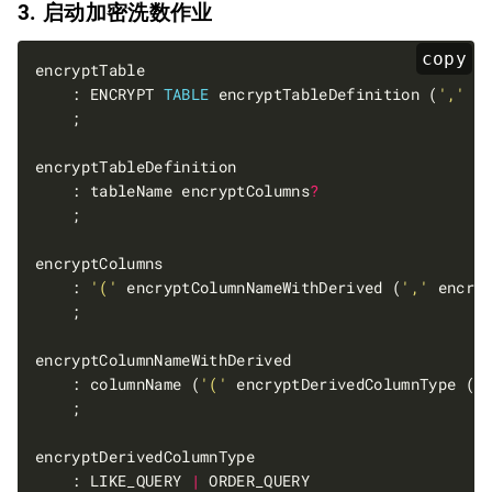
3. 启动加密洗数作业
copy
    : ENCRYPT 
TABLE
 encryptTableDefinition (
','
 e
    : tableName encryptColumns
?
    : 
'('
 encryptColumnNameWithDerived (
','
 encry
    : columnName (
'('
 encryptDerivedColumnType (
'
    : LIKE_QUERY 
|