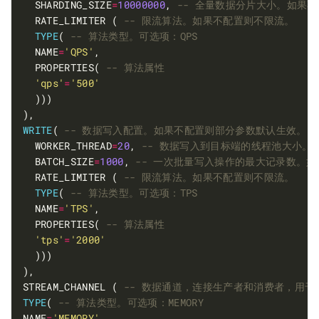
  SHARDING_SIZE
=
10000000
, 
  RATE_LIMITER ( 
TYPE
( 
  NAME
=
'QPS'
  PROPERTIES( 
'qps'
=
'500'
WRITE
( 
  WORKER_THREAD
=
20
, 
  BATCH_SIZE
=
1000
, 
  RATE_LIMITER ( 
TYPE
( 
  NAME
=
'TPS'
  PROPERTIES( 
'tps'
=
'2000'
STREAM_CHANNEL ( 
TYPE
( 
NAME
=
'MEMORY'