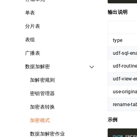
输出说明
单表
分片表
表组
type
广播表
udf-sql-en
udf-routin
数据加解密
udf-view-e
加解密规则
use-origin
密钥管理器
rename-tab
加密表转换
示例
加密模式
数据加解密作业
SHOW
 ENCR