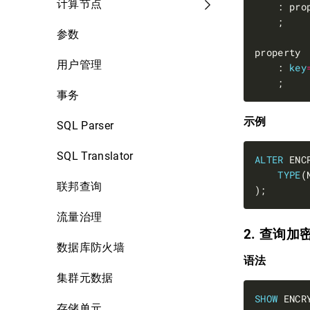
计算节点
    : pro
参数
用户管理
    : 
key
事务
示例
SQL Parser
SQL Translator
ALTER
 ENC
TYPE
(
联邦查询
流量治理
2. 查询
数据库防火墙
语法
集群元数据
SHOW
 ENCR
存储单元