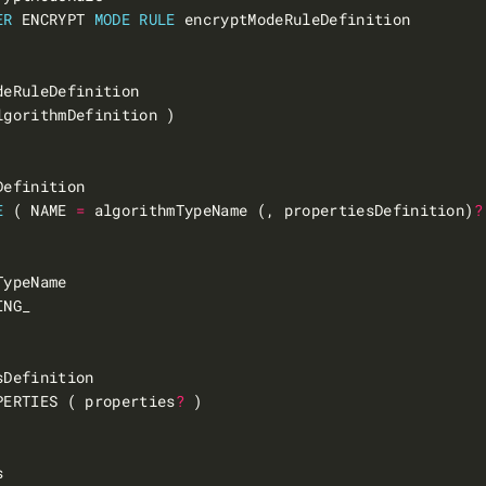
ER
 ENCRYPT 
MODE
RULE
E
 ( NAME 
=
 algorithmTypeName (, propertiesDefinition)
?
PERTIES ( properties
?