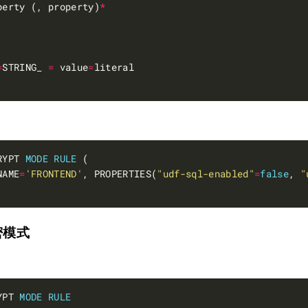
perty (, property)
*
=
STRING_ 
=
 value
=
RYPT 
MODE
RULE
NAME
=
'FRONTEND'
, PROPERTIES(
"udf-sql-enabled"
=
false
, 
"
加密模式
YPT 
MODE
RULE