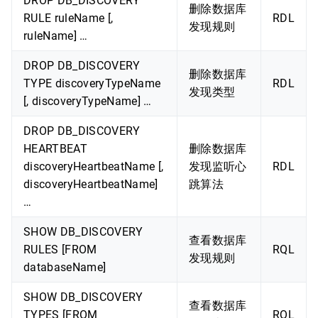
DROP DB_DISCOVERY
删除数据库
RULE ruleName [,
RDL
发现规则
ruleName] …
DROP DB_DISCOVERY
删除数据库
TYPE discoveryTypeName
RDL
发现类型
[, discoveryTypeName] …
DROP DB_DISCOVERY
HEARTBEAT
删除数据库
discoveryHeartbeatName [,
发现监听心
RDL
discoveryHeartbeatName]
跳算法
…
SHOW DB_DISCOVERY
查看数据库
RULES [FROM
RQL
发现规则
databaseName]
SHOW DB_DISCOVERY
查看数据库
TYPES [FROM
RQL