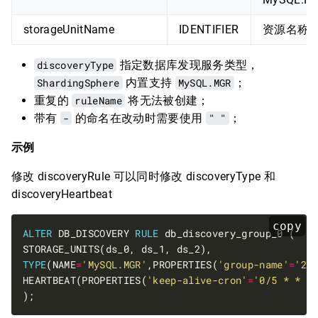
storageUnitName
IDENTIFIER
资源名称
discoveryType
指定数据库发现服务类型，
ShardingSphere
内置支持
MySQL.MGR
；
重复的
ruleName
将无法被创建；
带有
-
的命名在改动时需要使用
" "
；
示例
修改 discoveryRule 可以同时修改 discoveryType 和
discoveryHeartbeat
copy
ALTER
 DB_DISCOVERY 
RULE
TYPE
(NAME
=
'MySQL.MGR'
,PROPERTIES(
'group-name'
=
'24
HEARTBEAT(PROPERTIES(
'keep-alive-cron'
=
'0/5 * * *