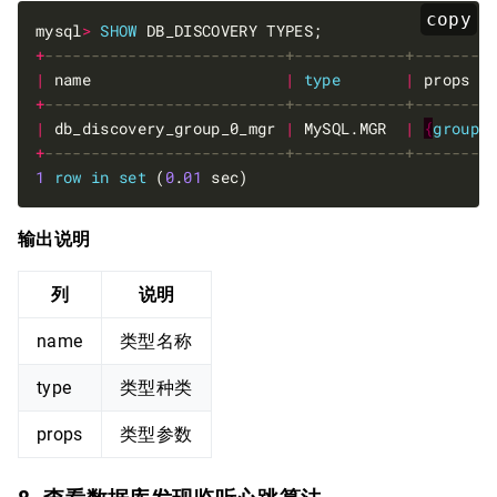
copy
mysql
>
SHOW
+
|
 name                     
|
type
|
 props  
+
|
 db_discovery_group_0_mgr 
|
 MySQL.MGR  
|
{
group
-
+
1
row
in
set
 (
0
.
01
输出说明
列
说明
name
类型名称
type
类型种类
props
类型参数