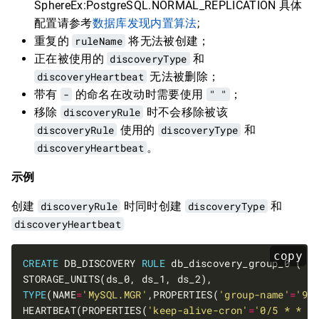
SphereEx:PostgreSQL.NORMAL_REPLICATION 具体
配置请参考
数据库发现内置算法
;
重复的
ruleName
将无法被创建；
正在被使用的
discoveryType
和
discoveryHeartbeat
无法被删除；
带有
-
的命名在改动时需要使用
" "
；
移除
discoveryRule
时不会移除被该
discoveryRule
使用的
discoveryType
和
discoveryHeartbeat
。
示例
创建
discoveryRule
时同时创建
discoveryType
和
discoveryHeartbeat
copy
CREATE
 DB_DISCOVERY 
RULE
TYPE
(NAME
=
'MySQL.MGR'
,PROPERTIES(
'group-name'
=
'92
HEARTBEAT(PROPERTIES(
'keep-alive-cron'
=
'0/5 * * *