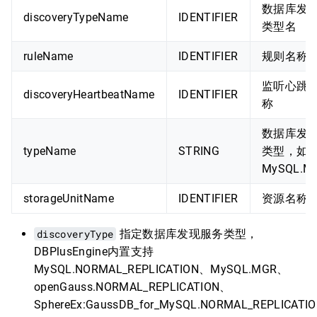
数据库发
discoveryTypeName
IDENTIFIER
类型名
ruleName
IDENTIFIER
规则名称
监听心跳
discoveryHeartbeatName
IDENTIFIER
称
数据库发
typeName
STRING
类型，如
MySQL.M
storageUnitName
IDENTIFIER
资源名称
discoveryType
指定数据库发现服务类型，
DBPlusEngine内置支持
MySQL.NORMAL_REPLICATION、MySQL.MGR、
openGauss.NORMAL_REPLICATION、
SphereEx:GaussDB_for_MySQL.NORMAL_REPLICATI