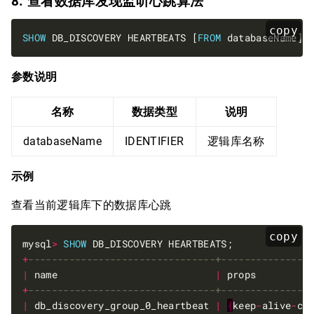
8. 查看数据库发现监听心跳算法
copy
SHOW
 DB_DISCOVERY HEARTBEATS [
FROM
参数说明
名称
数据类型
说明
databaseName
IDENTIFIER
逻辑库名称
示例
查看当前逻辑库下的数据库心跳
copy
mysql
>
SHOW
+
|
 name                           
|
 props         
+
|
 db_discovery_group_0_heartbeat 
|
{
keep
-
alive
-
cr