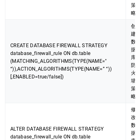
策
略
创
建
数
CREATE DATABASE FIREWALL STRATEGY
据
database_firewall_rule ON db.table
库
(MATCHING_ALGORITHMS(TYPE(NAME="
防
“)),ACTION_ALGORITHMS(TYPE(NAME=” “))
火
[,ENABLED=true/false])
墙
策
略
修
改
数
ALTER DATABASE FIREWALL STRATEGY
据
database_firewall_rule ON db.table