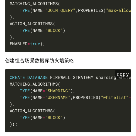
TYPE
(NAME
=
"JOIN_QUERY"
,PROPERTIES(
"max-allowe
TYPE
(NAME
=
"BLOCK"
ENABLED
=
true
创建组合场景数据库防火墙策略
copy
CREATE
DATABASE
 FIREWALL STRATEGY sharding_whitel
TYPE
(NAME
=
"SHARDING"
TYPE
(NAME
=
"USERNAME"
,PROPERTIES(
"whitelist"
=
"
TYPE
(NAME
=
"BLOCK"