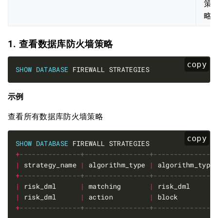
策
略
1. 查看数据库防火墙策略
copy
SHOW
DATABASE
示例
查看所有数据库防火墙策略
copy
SHOW
DATABASE
+
|
 strategy_name 
|
 algorithm_type 
|
 algorithm_type
+
|
 risk_dml      
|
 matching       
|
 risk_dml      
|
 risk_dml      
|
 action         
|
 block         
+