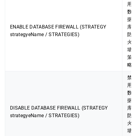
用
数
据
ENABLE DATABASE FIREWALL (STRATEGY
库
strategyeName / STRATEGIES)
防
火
墙
策
略
禁
用
数
据
DISABLE DATABASE FIREWALL (STRATEGY
库
strategyeName / STRATEGIES)
防
火
墙