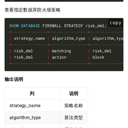
查看指定数据库防火墙策略
copy
SHOW
DATABASE
+
|
 strategy_name 
|
 algorithm_type 
|
 algorithm_type
+
|
 risk_dml      
|
 matching       
|
 risk_dml      
|
 risk_dml      
|
 action         
|
 block         
+
输出说明
列
说明
strategy_name
策略名称
algorithm_type
算法类型