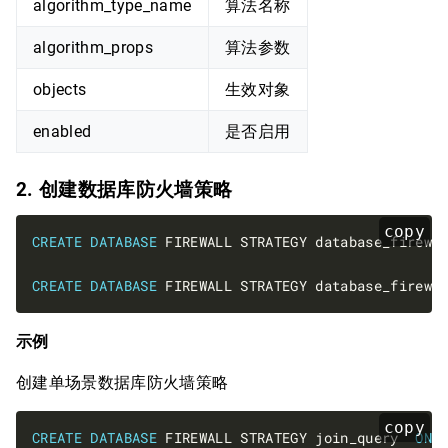
algorithm_type_name
算法名称
algorithm_props
算法参数
objects
生效对象
enabled
是否启用
2. 创建数据库防火墙策略
copy
CREATE
DATABASE
 FIREWALL STRATEGY database_firewa
CREATE
DATABASE
 FIREWALL STRATEGY database_firewa
示例
创建单场景数据库防火墙策略
copy
CREATE
DATABASE
 FIREWALL STRATEGY join_query  
ON
 