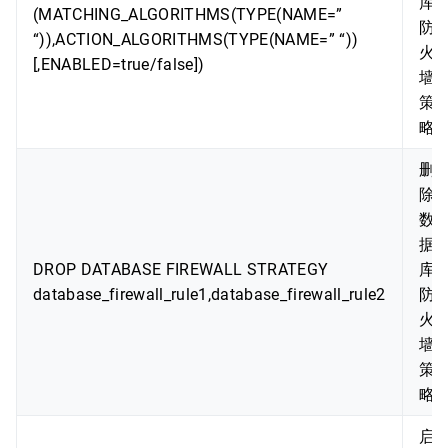
库
(MATCHING_ALGORITHMS(TYPE(NAME=”
防
“)),ACTION_ALGORITHMS(TYPE(NAME=” “))
火
[,ENABLED=true/false])
墙
策
略
删
除
数
据
DROP DATABASE FIREWALL STRATEGY
库
database_firewall_rule1,database_firewall_rule2
防
火
墙
策
略
启