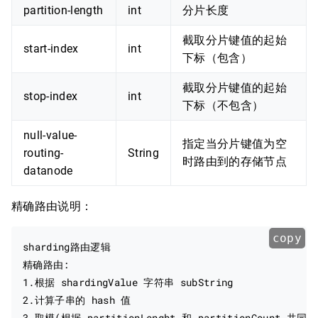
partition-length
int
分片长度
截取分片键值的起始
start-index
int
下标（包含）
截取分片键值的起始
stop-index
int
下标（不包含）
null-value-
指定当分片键值为空
routing-
String
时路由到的存储节点
datanode
精确路由说明：
copy
sharding路由逻辑

精确路由:

1.根据 shardingValue 字符串 subString

2.计算子串的 hash 值

3.取模(根据 partitionLenght 和 partitionCount 共同