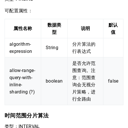
可配置属性：
数据类
默认
属性名称
说明
型
值
algorithm-
分片算法的
String
expression
行表达式
是否允许范
allow-range-
围查询。注
query-with-
意：范围查
boolean
false
inline-
询会无视分
sharding (?)
片策略，进
行全路由
时间范围分片算法
类型：INTERVAL