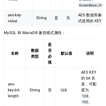
OceanBase_Ora
aes-key-
AES 数据库兼
String
是
无
value
式使用的 KEY
MySQL 和 MariaDB 兼容模式属性：
是
数据
否
名称
默认值
说明
类型
必
填
AES KEY
的 bit 长
aes-
度，可配
key-bit-
String
否
128
置为
length
128
、
192
、