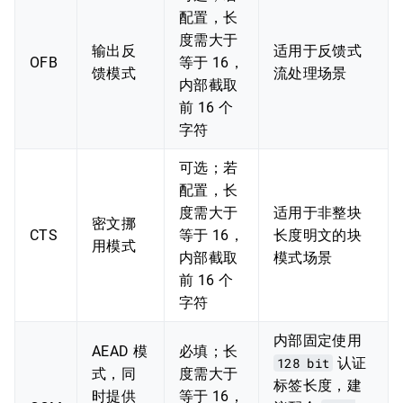
配置，长
度需大于
输出反
适用于反馈式
OFB
等于 16，
馈模式
流处理场景
内部截取
前 16 个
字符
可选；若
配置，长
度需大于
适用于非整块
密文挪
CTS
等于 16，
长度明文的块
用模式
内部截取
模式场景
前 16 个
字符
内部固定使用
AEAD 模
必填；长
128 bit
认证
式，同
度需大于
标签长度，建
时提供
等于 16，