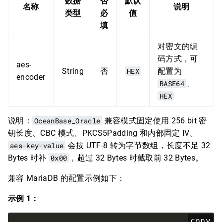
数据
否
默认
名称
说明
类型
必
值
填
对密文的编
码方式，可
aes-
String
否
HEX
配置为
encoder
BASE64
、
HEX
说明：
OceanBase_Oracle
兼容模式固定使用 256 bit 密
钥长度、CBC 模式、PKCS5Padding 和内部固定 IV。
aes-key-value
会按 UTF-8 转为字节数组，长度不足 32
Bytes 时补
0x00
，超过 32 Bytes 时截取前 32 Bytes。
兼容 MariaDB 的配置示例如下：
示例 1：
copy