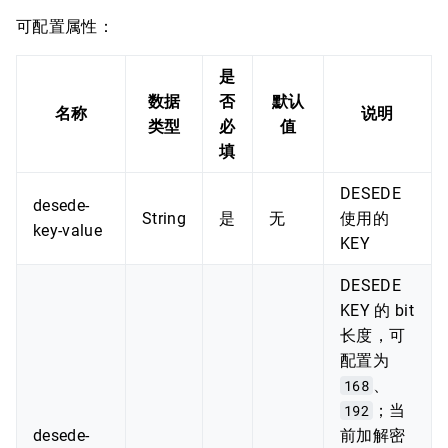
可配置属性：
是
数据
否
默认
名称
说明
类型
必
值
填
DESEDE
desede-
String
是
无
使用的
key-value
KEY
DESEDE
KEY 的 bit
长度，可
配置为
168
、
192
；当
desede-
前加解密