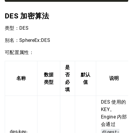
DES 加密算法
类型：DES
别名：SphereEx:DES
可配置属性：
是
数据
否
默认
名称
说明
类型
必
值
填
DES 使用的
KEY。
Engine 内部
会通过
des-key-
digest-