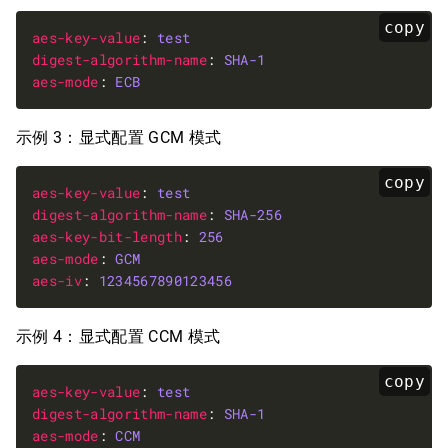
copy
aes-key-value
: 
test
digest-algorithm-name
: 
SHA-1
aes-mode
: 
ECB
示例 3：显式配置 GCM 模式
copy
aes-key-value
: 
test
digest-algorithm-name
: 
SHA-256
aes-key-bit-length
: 
256
aes-mode
: 
GCM
aes-iv
: 
1234567890123456
示例 4：显式配置 CCM 模式
copy
aes-key-value
: 
test
digest-algorithm-name
: 
SHA-1
aes-mode
: 
CCM