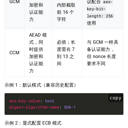
GCM
议配合
aes-
加密和
内部截取
key-bit-
认证能
前 16 个
length: 256
力
字符
使用
AEAD 模
式，同
必填；长
与 GCM 一样具
时提供
度需在 7
备认证能力，
CCM
加密和
到 13 之
但 nonce 长度
认证能
间
要求不同
力
示例 1：默认模式（兼容历史配置）
copy
aes-key-value
: 
test
digest-algorithm-name
: 
SHA-1
示例 2：显式配置 ECB 模式