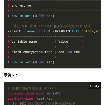
+
|
 encrypt me                                     
+
1
row
in
set
 (
0
.
000
MariaDB [(
none
)]
>
SHOW
 VARIABLES 
LIKE
'block_encr
+
|
 Variable_name         
|
 Value       
|
+
|
 block_encryption_mode 
|
 aes
-
128
-
ecb 
|
+
1
row
in
set
 (
0
.
001
示例 2：
copy
# 必须先指定算法兼容 MariaDB
db-compatible-mode
: 
MariaDB
aes-key-value
: 
test_key
# 通过 HEX 对加密后密文结果进行编码处理