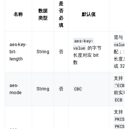
是
数据
否
名称
默认值
类型
必
填
需与
a
aes-key-
aes-key-
value
value
的字节
bit-
String
否
配；
a
长度对应 bit
length
长度只能
数
或 32 B
支持
"
aes-
"ECB"
String
否
CBC
mode
前实现
ECB
初
支持
PKCS5
PKCS5