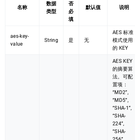
数据
否
名称
默认值
说明
类型
必
填
AES 标准
aes-key-
String
是
无
模式使用
value
的 KEY
AES KEY
的摘要算
法。可配
置项：
“MD2”,
“MD5”,
“SHA-1”,
“SHA-
224”,
“SHA-
256”,