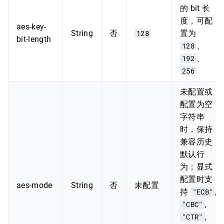
的 bit 长
度，可配
aes-key-
String
否
128
置为
bit-length
128
、
192
、
256
未配置或
配置为空
字符串
时，保持
兼容历史
默认行
为；显式
配置时支
aes-mode
String
否
未配置
持
"ECB"
,
"CBC"
,
"CTR"
,