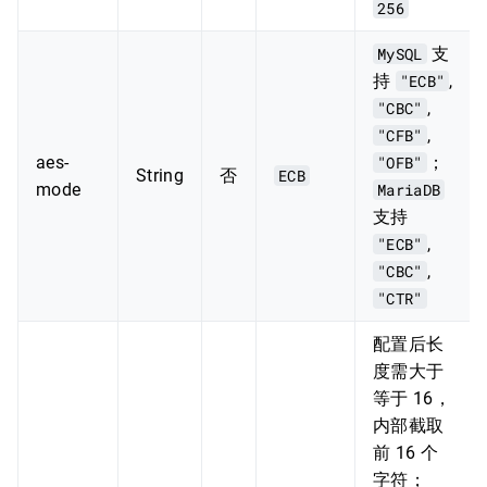
256
MySQL
支
持
"ECB"
,
"CBC"
,
"CFB"
,
aes-
"OFB"
；
String
否
ECB
mode
MariaDB
支持
"ECB"
,
"CBC"
,
"CTR"
配置后长
度需大于
等于 16，
内部截取
前 16 个
字符；