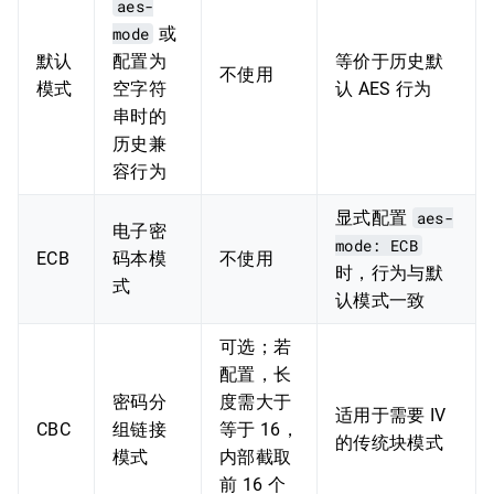
aes-
mode
或
默认
配置为
等价于历史默
不使用
模式
空字符
认 AES 行为
串时的
历史兼
容行为
显式配置
aes-
电子密
mode: ECB
ECB
码本模
不使用
时，行为与默
式
认模式一致
可选；若
配置，长
密码分
度需大于
适用于需要 IV
CBC
组链接
等于 16，
的传统块模式
模式
内部截取
前 16 个