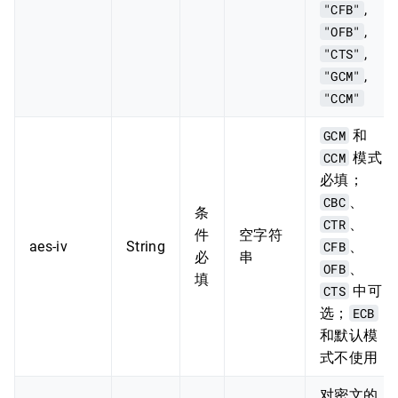
"CFB"
,
"OFB"
,
"CTS"
,
"GCM"
,
"CCM"
GCM
和
CCM
模式
必填；
CBC
、
条
CTR
、
件
空字符
aes-iv
String
CFB
、
必
串
OFB
、
填
CTS
中可
选；
ECB
和默认模
式不使用
对密文的