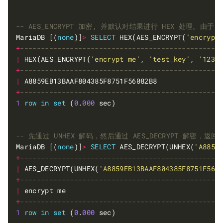
MariaDB [(
none
)]
>
SELECT
 HEX(AES_ENCRYPT(
'encrypt
+
|
 HEX(AES_ENCRYPT(
'encrypt me'
, 
'test_key'
, 
'1234
+
|
 A8859EB13BAAF804385F8751F56082B8               
+
1
row
in
set
 (
0
.
000
MariaDB [(
none
)]
>
SELECT
 AES_DECRYPT(UNHEX(
'A8859
+
|
 AES_DECRYPT(UNHEX(
'A8859EB13BAAF804385F8751F560
+
|
 encrypt me                                     
+
1
row
in
set
 (
0
.
000