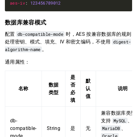
aes-iv
: 
123456789012
数据库兼容模式
配置
db-compatible-mode
时，AES 按兼容数据库的规则
处理密钥、模式、填充、IV 和密文编码，不使用
digest-
algorithm-name
。
通用属性：
是
默
数据
否
名称
认
说明
类型
必
值
填
兼容数据库类型
db-
支持
MySQL
、
compatible-
String
是
无
MariaDB
、
mode
Oracle
、