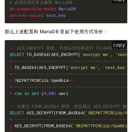
# 必须先指定算法兼容 MariaDB
db-compatible-mode
: 
MariaDB
aes-key-value
: 
test_key
那么上述配置和 MariaDB 里如下使用方式等价：
copy
SELECT
 TO_BASE64(AES_ENCRYPT(
'encrypt me'
, 
'test_
+
|
 TO_BASE64(AES_ENCRYPT(
'encrypt me'
, 
'test_key'
)
+
|
9
BZPKT7PCRCiUz
/
Vpm86iA
==
+
1
row
in
set
 (
0
.
001
SELECT
 AES_DECRYPT(FROM_BASE64(
'9BZPKT7PCRCiUz/Vp
+
|
 AES_DECRYPT(FROM_BASE64(
'9BZPKT7PCRCiUz/Vpm86iA