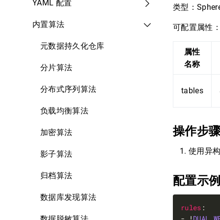
YAML 配置
类型：Sphere
内置算法
可配置属性
元数据持久化仓库
属性
名称
分片算法
分布式序列算法
tables
负载均衡算法
操作步
加密算法
使用异构
影子算法
归档算法
配置示
数据库发现算法
rules
- !
DUAL_W
数据脱敏算法