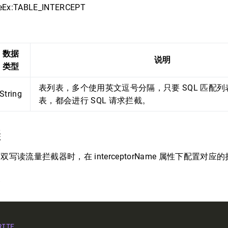
Ex:TABLE_INTERCEPT
：
数据
说明
类型
表列表，多个使用英文逗号分隔，只要 SQL 匹配
String
表，都会进行 SQL 请求拦截。
骤
双写读流量拦截器时，在 interceptorName 属性下配置对
例
RITE