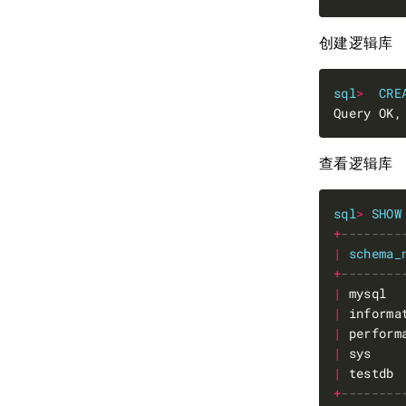
创建逻辑库
sql
>
CRE
Query OK,
查看逻辑库
sql
>
SHOW
+
|
schema_
+
|
 mysql  
|
 informa
|
 perform
|
 sys    
|
 testdb 
+