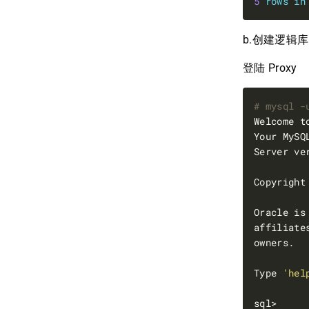
5
rows
in
b.创建逻辑库
登陆 Proxy
# mysql -
Welcome t
Your MySQ
Server ve
Copyright
Type 
'hel