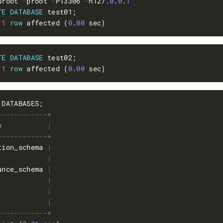
uroot 
-
proot 
-
P13306 
-
h127.
0
.
0
.
1
TE
DATABASE
 
1
row
 affected (
0
.
00
TE
DATABASE
 
1
row
 affected (
0
.
00
e
|
tion_schema 
|
            
|
ance_schema 
|
            
|
            
|
            
|