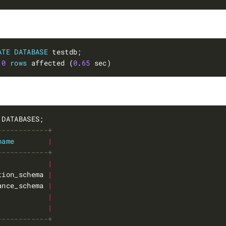
ATE
DATABASE
 
0
rows
 affected (
0
.
65
name
|
            
|
tion_schema 
|
ance_schema 
|
            
|
            
|