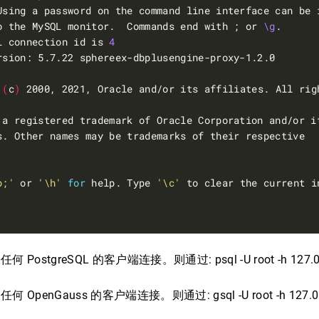
o the MySQL monitor.  Commands end with ; or 
\g
L connection id is 
4
 
(
c
)
p;'
 or 
'\h'
for
 help. Type 
'\c'
 PostgreSQL 的客户端连接。则通过: psql -U root -h 127.0.0
 OpenGauss 的客户端连接。则通过: gsql -U root -h 127.0.0