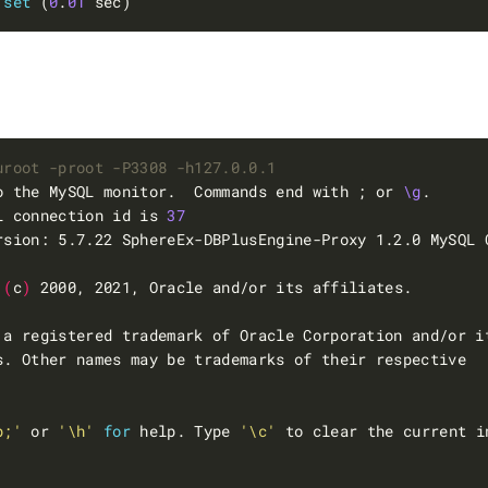
set
 (
0
.
01
uroot -proot -P3308 -h127.0.0.1
o the MySQL monitor.  Commands end with ; or 
\g
L connection id is 
37
rsion: 5.7.22 SphereEx-DBPlusEngine-Proxy 1.2.0 MySQL 
 
(
c
)
p;'
 or 
'\h'
for
 help. Type 
'\c'