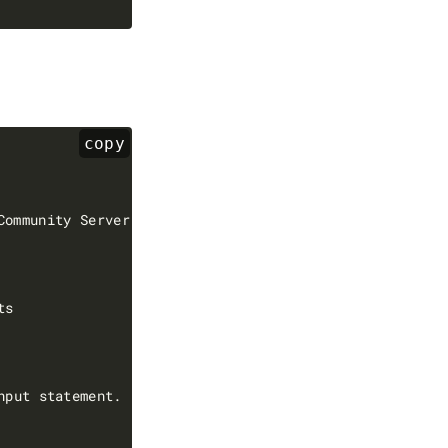
copy
Community Server 
(
GPL
)