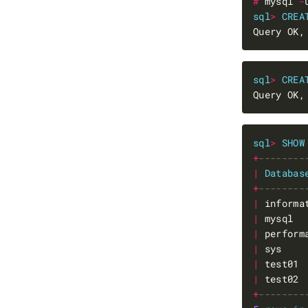
#
 mysql 
-
sql
>
CREA
Query OK,
sql
>
CREA
Query OK,
sql
>
SHOW
+
|
Databas
+
|
 informa
|
 mysql  
|
 perform
|
 sys    
|
 test01 
|
 test02 
+