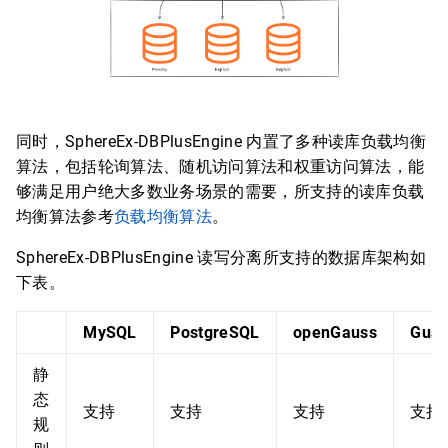
同时，SphereEx-DBPlusEngine 内置了多种读库负载均衡
算法，包括轮询算法、随机访问算法和权重访问算法，能
够满足用户绝大多数业务场景的需要，所支持的读库负载
均衡算法参考
负载均衡算法
。
SphereEx-DBPlusEngine 读写分离所支持的数据库架构如
下表。
MySQL
PostgreSQL
openGauss
Gua
静
态
支持
支持
支持
支持
规