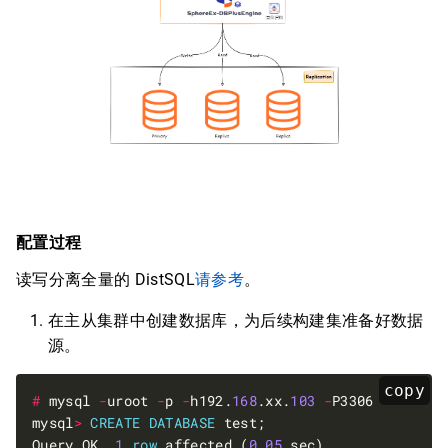
配置过程
读写分离全量的 DistSQL
请参考
。
在主从集群中创建数据库，为后续构建集准备好数据
源。
copy
#
 mysql 
-
uroot 
-
p 
-
h192.
168
.xx.
103
-
mysql
>
CREATE
DATABASE
Query OK, 
1
row
 affected (
0
.
05