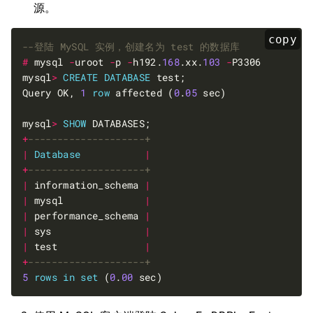
源。
copy
#
 mysql 
-
uroot 
-
p 
-
h192.
168
.xx.
103
-
mysql
>
CREATE
DATABASE
Query OK, 
1
row
 affected (
0
.
05
mysql
>
SHOW
+
|
Database
|
+
|
 information_schema 
|
|
 mysql              
|
|
 performance_schema 
|
|
 sys                
|
|
 test               
|
+
5
rows
in
set
 (
0
.
00