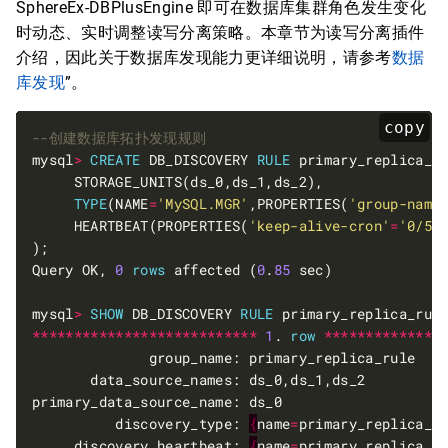
SphereEx-DBPlusEngine 即可在数据库集群角色发生变化
时动态、实时调整读写分离策略。本章节为读写分离插件
介绍，因此关于数据库发现能力更详细说明，请参考
数据
库发现
”。
copy
mysql
>
CREATE
 DB_DISCOVERY 
RULE
TYPE
(NAME
=
'MySQL.MGR'
,PROPERTIES(
'group-name
     HEARTBEAT(PROPERTIES(
'keep-alive-cron'
=
'0/5 
Query OK, 
0
rows
 affected (
0
.
85
mysql
>
SHOW
 DB_DISCOVERY 
RULE
 primary_replica_rul
***************************
1
. 
row
**************
          discovery_type: 
{
name
=
primary_replica_d
     discovery_heartbeat: 
{
name
=
primary_replica_r