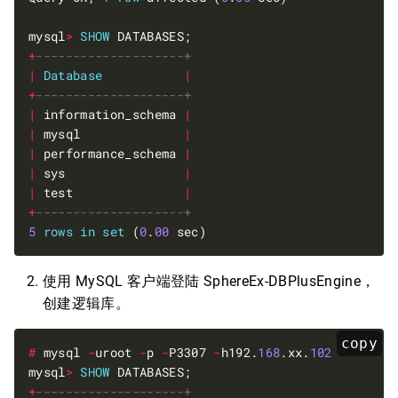
mysql
>
SHOW
+
|
Database
|
+
|
 information_schema 
|
|
 mysql              
|
|
 performance_schema 
|
|
 sys                
|
|
 test               
|
+
5
rows
in
set
 (
0
.
00
使用 MySQL 客户端登陆 SphereEx-DBPlusEngine，
创建逻辑库。
copy
#
 mysql 
-
uroot 
-
p 
-
P3307 
-
h192.
168
.xx.
102
mysql
>
SHOW
+