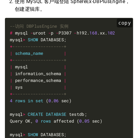
使用 MySQL 客户端登陆 SphereEx-DBPlusEngine，
创建逻辑库。
copy
#
 mysql 
-
uroot 
-
p 
-
P3307 
-
h192.
168
.xx.
102
mysql
>
SHOW
+
|
schema_name
|
+
|
 mysql              
|
|
 information_schema 
|
|
 performance_schema 
|
|
 sys                
|
+
4
rows
in
set
 (
0
.
06
mysql
>
CREATE
DATABASE
Query OK, 
0
rows
 affected (
0
.
05
mysql
>
SHOW