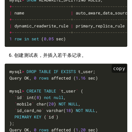
+
|
 name                   
|
 auto_aware_data_source
+
|
 dynamic_readwrite_rule 
|
 primary_replica_rule  
+
1
row
in
set
 (
0
.
05
创建测试表，并插入若干条记录。
copy
mysql
>
DROP
TABLE
IF
EXISTS
Query OK, 
0
rows
 affected (
1
.
16
mysql
>
CREATE
TABLE
`
t_user
`
`
id
`
 int(
8
) 
not
null
`
mobile
`
 char(
20
) 
NOT
NULL
`
id_card_no
`
 varchar(
18
) 
NOT
NULL
PRIMARY
KEY
 (
`
id
`
Query OK, 
0
rows
 affected (
1
.
20