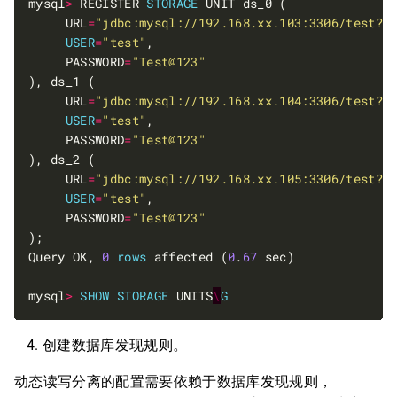
mysql
>
 REGISTER 
STORAGE
     URL
=
"jdbc:mysql://192.168.xx.103:3306/test?s
USER
=
"test"
     PASSWORD
=
"Test@123"
     URL
=
"jdbc:mysql://192.168.xx.104:3306/test?s
USER
=
"test"
     PASSWORD
=
"Test@123"
     URL
=
"jdbc:mysql://192.168.xx.105:3306/test?s
USER
=
"test"
     PASSWORD
=
"Test@123"
Query OK, 
0
rows
 affected (
0
.
67
mysql
>
SHOW
STORAGE
 UNITS
\
G
创建数据库发现规则。
动态读写分离的配置需要依赖于数据库发现规则，