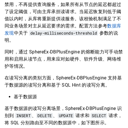
禁用，不再提供查询服务，如果所有从节点的延迟都超过
了设定阈值，可由主库承担读请求。当延迟恢复到低于阈
值以内时，从库将重新提供读服务。该校验机制满足了不
同业务场景对主从延迟要求的需求。配置方法参考
数据库
发现
中关于
delay-milliseconds-threshold
参数的说
明。
同时，通过 SphereEx-DBPlusEngine 的熔断能力可手动禁
用和启用从读节点，用来应对如硬件、软件升级、网络维
护等情况。
在读写分离的类别方面，SphereEx-DBPlusEngine 支持基
于数据源的读写分离和基于 SQL Hint 的读写分离。
基于数据源
基于数据源的读写分离场景，SphereEx-DBPlusEngine 识
别到
INSERT
、
DELETE
、
UPDATE
请求和
SELECT
请求，
将 SQL 分别路由至不同的数据源中，如下图所示。