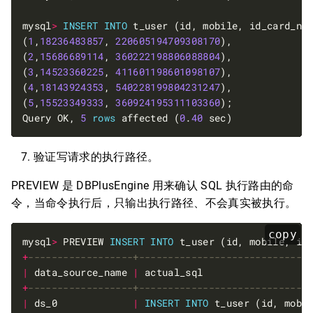
mysql
>
INSERT
INTO
 t_user (id, mobile, id_card_no
(
1
,
18236483857
, 
220605194709308170
(
2
,
15686689114
, 
360222198806088804
(
3
,
14523360225
, 
411601198601098107
(
4
,
18143924353
, 
540228199804231247
(
5
,
15523349333
, 
360924195311103360
Query OK, 
5
rows
 affected (
0
.
40
验证写请求的执行路径。
PREVIEW 是 DBPlusEngine 用来确认 SQL 执行路由的命
令，当命令执行后，只输出执行路径、不会真实被执行。
copy
mysql
>
 PREVIEW 
INSERT
INTO
 t_user (id, mobile, id
+
|
 data_source_name 
|
 actual_sql                  
+
|
 ds_0             
|
INSERT
INTO
 t_user (id, mobi