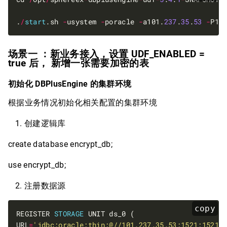
.
/
start
.sh 
-
usystem 
-
poracle 
-
a101.
237
.
35
.
53
-
P15
场景一 ：新业务接入，设置 UDF_ENABLED =
true 后， 新增一张需要加密的表
初始化 DBPlusEngine 的集群环境
根据业务情况初始化相关配置的集群环境
创建逻辑库
create database encrypt_db;
use encrypt_db;
注册数据源
copy
REGISTER 
STORAGE
URL
=
'jdbc:oracle:thin:@//101.237.35.53:1521:1521/