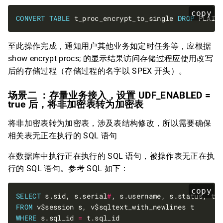
copy
CONVERT
TABLE
 t_proc_encrypt_to_single 
DROP
 PLAIN
至此操作完成，通知用户其他业务如定时任务等，应根据
show encrypt procs; 的显示结果访问存储过程应使用改写
后的存储过程（存储过程的名字以 SPEX 开头）。
场景二 ：存量业务接入，设置 UDF_ENABLED =
true 后，将非加密表转为加密表
将非加密表转为加密表，涉及表结构修改，所以需要确保
相关表无正在执行的 SQL 语句
在数据库中执行正在执行的 SQL 语句，被操作表无正在执
行的 SQL 语句。参考 SQL 如下：
copy
SELECT
 s.sid, s.serial
#
FROM
WHERE
 s.sql_id 
=