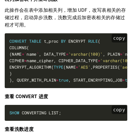
此操作会在表中添加相关列，增加 UDF，改写表相关的存
储过程，启动异步洗数，洗数完成后加密表相关的存储过
程才可用。
copy
CONVERT
TABLE
 t_proc 
BY
 ENCRYPT 
RULE
(NAME
=`
name
`
, DATA_TYPE
=
'varchar(100)'
, PLAIN
=`
na
CIPHER
=
name_cipher, CIPHER_DATA_TYPE
=
'varchar(100
ENCRYPT_ALGORITHM(
TYPE
(NAME
=
'AES'
,PROPERTIES(
'aes
), QUERY_WITH_PLAIN
=
true
, START_ENCRYPTING_JOB
=
tr
查看 CONVERT 进度
copy
SHOW
查看洗数进度