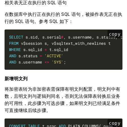
相关表无正在执行的 SQL 语句
在数据库中执行正在执行的 SQL 语句，被操作表无正在执
行的 SQL 语句。参考 SQL 如下：
copy
SELECT
 s.sid, s.serial
#
FROM
WHERE
 s.sql_id 
=
AND
 s.status 
=
'ACTIVE'
AND
 s.username 
<>
'SYS'
新增明文列
将加密表转为非加密表需保障有明文列配置，明文列中有
数，且明文列与逻辑列同名，否则无法保障表转换后业务
的可用性，此步骤为可选步骤，如果明文列已经满足条件
可直接继续后续步骤。
copy
CONVERT
TABLE
 t_proc 
ADD
 PLAIN COLUMNS(
`
name
`
), S