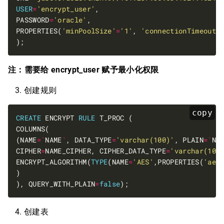
USER
=
'encrypt_user'
PASSWORD
=
'oracle'
PROPERTIES(
'minPoolSize'
=
'1'
, 
'connectionTimeoutM
注：需要给 encrypt_user 赋予最小化权限
创建规则
copy
CREATE
 ENCRYPT 
RULE
(NAME
=`
NAME
`
, DATA_TYPE
=
'varchar(100)'
, PLAIN
=`
NA
CIPHER
=
NAME_CIPHER, CIPHER_DATA_TYPE
=
'varchar(100
ENCRYPT_ALGORITHM(
TYPE
(NAME
=
'AES'
,PROPERTIES(
'aes
), QUERY_WITH_PLAIN
=
false
创建表