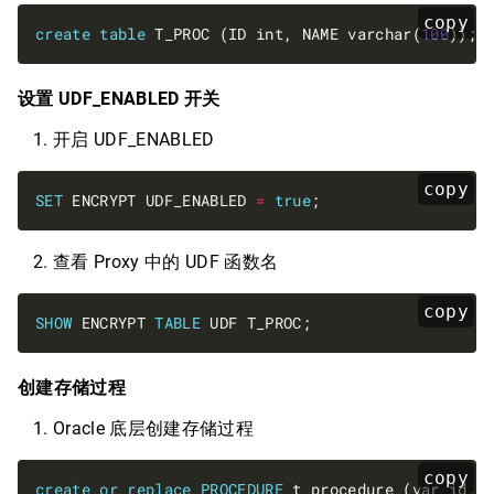
copy
create
table
 T_PROC (ID int, NAME varchar(
100
设置 UDF_ENABLED 开关
开启 UDF_ENABLED
copy
SET
 ENCRYPT UDF_ENABLED 
=
true
查看 Proxy 中的 UDF 函数名
copy
SHOW
 ENCRYPT 
TABLE
创建存储过程
Oracle 底层创建存储过程
copy
create
or
replace
PROCEDURE
 t_procedure (var_id 
I