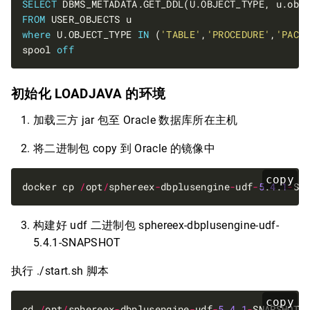
SELECT
FROM
where
 U.OBJECT_TYPE 
IN
 (
'TABLE'
,
'PROCEDURE'
,
'PACK
spool 
off
初始化 LOADJAVA 的环境
加载三方 jar 包至 Oracle 数据库所在主机
将二进制包 copy 到 Oracle 的镜像中
copy
docker cp 
/
opt
/
sphereex
-
dbplusengine
-
udf
-
5
.
4
.
1
-
SN
构建好 udf 二进制包 sphereex-dbplusengine-udf-
5.4.1-SNAPSHOT
执行 ./start.sh 脚本
copy
cd 
/
opt
/
sphereex
-
dbplusengine
-
udf
-
5
.
4
.
1
-
SNAPSHOT
/