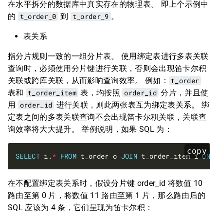
在水平拆分的数据库中真实存在的物理表。 即上个示例中
的
t_order_0
到
t_order_9
。
表关系
指分片规则一致的一组分片表。 使用绑定表进行多表关联
查询时，必须使用分片键进行关联，否则会出现笛卡尔积
关联或跨库关联，从而影响查询效率。 例如：
t_order
表和
t_order_item
表，均按照
order_id
分片，并且使
用
order_id
进行关联，则此两张表互为绑定表关系。 绑
定表之间的多表关联查询不会出现笛卡尔积关联，关联查
询效率将大大提升。 举例说明，如果 SQL 为：
copy
SELECT
 i.
*
FROM
 t_order o 
JOIN
 t_order_item i 
ON
 
在不配置绑定表关系时，假设分片键 order_id 将数值 10
路由至第 0 片，将数值 11 路由至第 1 片，那么路由后的
SQL 应该为 4 条，它们呈现为笛卡尔积：