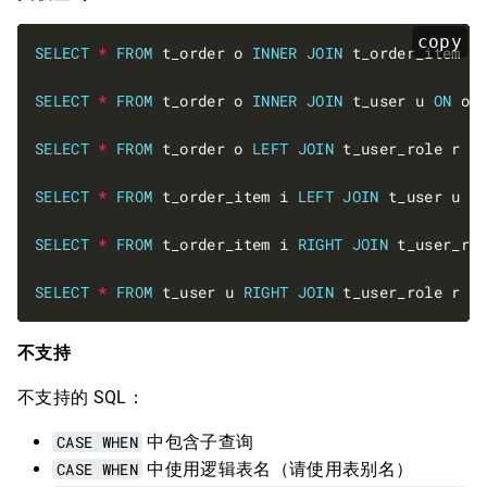
copy
SELECT
*
FROM
 t_order o 
INNER
JOIN
 t_order_item i
SELECT
*
FROM
 t_order o 
INNER
JOIN
 t_user u 
ON
 o.
SELECT
*
FROM
 t_order o 
LEFT
JOIN
 t_user_role r 
O
SELECT
*
FROM
 t_order_item i 
LEFT
JOIN
 t_user u 
O
SELECT
*
FROM
 t_order_item i 
RIGHT
JOIN
 t_user_ro
SELECT
*
FROM
 t_user u 
RIGHT
JOIN
 t_user_role r 
O
不支持
不支持的 SQL：
CASE WHEN
中包含子查询
CASE WHEN
中使用逻辑表名（请使用表别名）