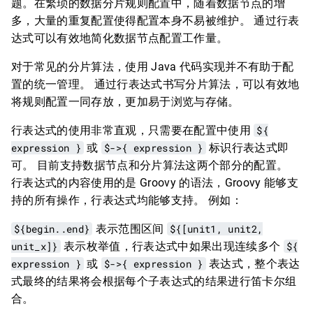
题。在繁琐的数据分片规则配置中，随着数据节点的增
多，大量的重复配置使得配置本身不易被维护。 通过行表
达式可以有效地简化数据节点配置工作量。
对于常见的分片算法，使用 Java 代码实现并不有助于配
置的统一管理。 通过行表达式书写分片算法，可以有效地
将规则配置一同存放，更加易于浏览与存储。
行表达式的使用非常直观，只需要在配置中使用
${
expression }
或
$->{ expression }
标识行表达式即
可。 目前支持数据节点和分片算法这两个部分的配置。
行表达式的内容使用的是 Groovy 的语法，Groovy 能够支
持的所有操作，行表达式均能够支持。 例如：
${begin..end}
表示范围区间
${[unit1, unit2,
unit_x]}
表示枚举值，行表达式中如果出现连续多个
${
expression }
或
$->{ expression }
表达式，整个表达
式最终的结果将会根据每个子表达式的结果进行笛卡尔组
合。