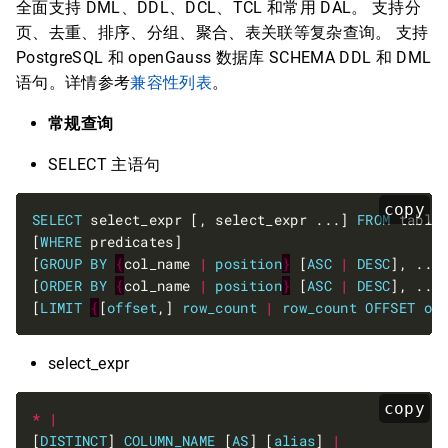
全面支持 DML、DDL、DCL、TCL 和常用 DAL。 支持分
页、去重、排序、分组、聚合、表关联等复杂查询。 支持
PostgreSQL 和 openGauss 数据库 SCHEMA DDL 和 DML
语句。详情参考
兼容性列表
。
常规查询
SELECT 主语句
copy
SELECT
 select_expr [, select_expr ...] 
FROM
[
WHERE
[
GROUP
BY
{
col_name 
|
position
}
 [
ASC
|
DESC
[
ORDER
BY
{
col_name 
|
position
}
 [
ASC
|
DESC
[
LIMIT
{
[
offset
,] 
row_count
|
row_count
OFFSET
of
select_expr
copy
*
|
[
DISTINCT
] 
COLUMN_NAME
 [
AS
] [
alias
] 
|