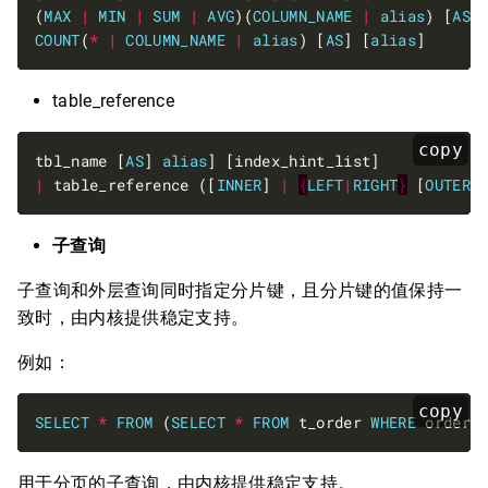
(
MAX
|
MIN
|
SUM
|
AVG
)(
COLUMN_NAME
|
alias
) [
AS
]
COUNT
(
*
|
COLUMN_NAME
|
alias
) [
AS
] [
alias
table_reference
copy
tbl_name [
AS
] 
alias
|
 table_reference ([
INNER
] 
|
{
LEFT
|
RIGHT
}
 [
OUTER
]
子查询
子查询和外层查询同时指定分片键，且分片键的值保持一
致时，由内核提供稳定支持。
例如：
copy
SELECT
*
FROM
 (
SELECT
*
FROM
 t_order 
WHERE
 order_
用于分页的子查询，由内核提供稳定支持。