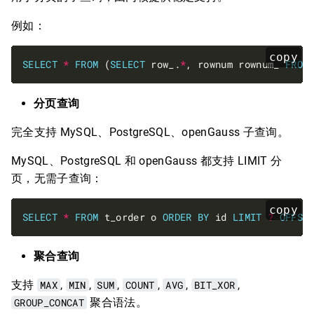
例如：
copy
SELECT
*
FROM
 (
SELECT
 row_.
*
, rownum rownum_ 
FROM
分页查询
完全支持 MySQL、PostgreSQL、openGauss 子查询。
MySQL、PostgreSQL 和 openGauss 都支持 LIMIT 分
页，无需子查询：
copy
SELECT
*
FROM
 t_order o 
ORDER
BY
 id 
LIMIT
?
OFFSE
聚合查询
支持
MAX
,
MIN
,
SUM
,
COUNT
,
AVG
,
BIT_XOR
,
GROUP_CONCAT
聚合语法。