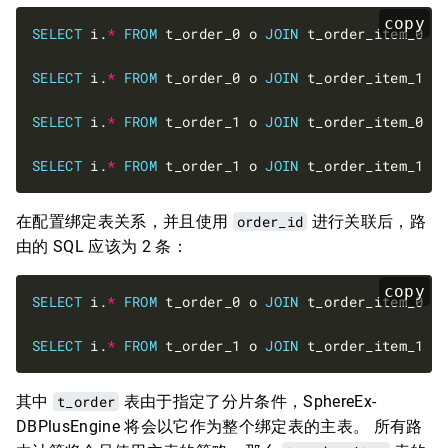
copy
SELECT
 i.
*
FROM
 t_order_0 o 
JOIN
 t_order_item_0 i
SELECT
 i.
*
FROM
 t_order_0 o 
JOIN
 t_order_item_1 i
SELECT
 i.
*
FROM
 t_order_1 o 
JOIN
 t_order_item_0 i
SELECT
 i.
*
FROM
 t_order_1 o 
JOIN
 t_order_item_1 i
在配置绑定表关系，并且使用
order_id
进行关联后，路
由的 SQL 应该为 2 条：
copy
SELECT
 i.
*
FROM
 t_order_0 o 
JOIN
 t_order_item_0 i
SELECT
 i.
*
FROM
 t_order_1 o 
JOIN
 t_order_item_1 i
其中
t_order
表由于指定了分片条件，SphereEx-
DBPlusEngine 将会以它作为整个绑定表的主表。 所有路