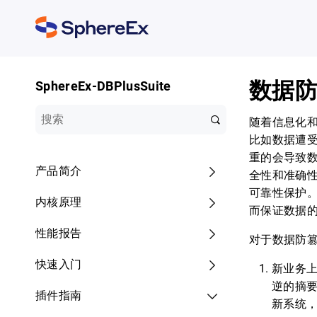
数据
SphereEx-DBPlusSuite
随着信息化
比如数据遭
重的会导致
产品简介
全性和准确
可靠性保护
内核原理
而保证数据
性能报告
对于数据防
快速入门
新业务
逆的摘
插件指南
新系统