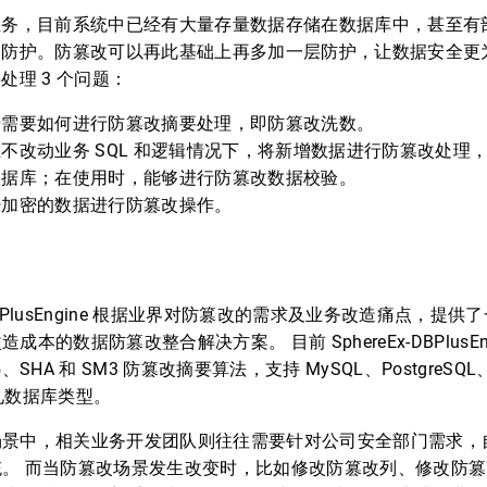
业务，目前系统中已经有大量存量数据存储在数据库中，甚至有
全防护。防篡改可以再此基础上再多加一层防护，让数据安全更
处理 3 个问题：
据需要如何进行防篡改摘要处理，即防篡改洗数。
不改动业务 SQL 和逻辑情况下，将新增数据进行防篡改处理
数据库；在使用时，能够进行防篡改数据校验。
经加密的数据进行防篡改操作。
x-DBPlusEngine 根据业界对防篡改的需求及业务改造痛点，提
成本的数据防篡改整合解决方案。 目前 SphereEx-DBPlusEn
、SHA 和 SM3 防篡改摘要算法，支持 MySQL、PostgreSQL、
等常见数据库类型。
场景中，相关业务开发团队则往往需要针对公司安全部门需求，
统。 而当防篡改场景发生改变时，比如修改防篡改列、修改防