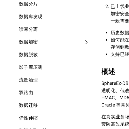
数据分片
已上线
加密安
数据库发现
一般需要
读写分离
历史数
如何能在
数据加密
存储到
支持已
数据脱敏
影子库压测
概述
流量治理
SphereE
透明化、低改造
双路由
HMAC、MD5
Oracle 
数据迁移
在真实业务
弹性伸缩
套防篡改系