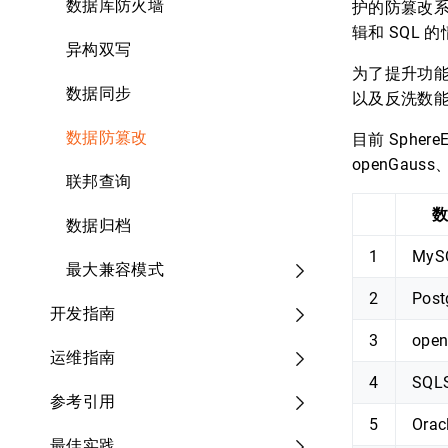
数据库防火墙
护的防篡改
辑和 SQL
异构双写
为了提升功能的
数据同步
以及反洗数
数据防篡改
目前 Spher
openGaus
联邦查询
数
数据归档
1
MyS
最大兼容模式
2
Post
开发指南
3
ope
运维指南
4
SQLS
参考引用
5
Orac
最佳实践