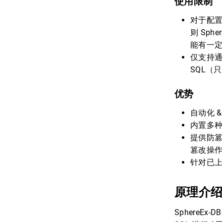
使用限制
对于配
则 Sph
能有一
仅支持通
SQL（
优势
自动化 
内置多
提供防篡
篡改操
针对已
原理介
SphereE