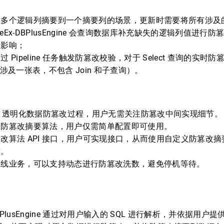
置多个逻辑列摘要到一个摘要列的场景，更新时需要将所有涉及
ereEx-DBPlusEngine 会查询数据库补充缺失的逻辑列值进
定影响；
过 Pipeline 任务触发防篡改校验，对于 Select 查询的实
只涉及一张表，不包含 Join 和子查询）。
& 透明化数据防篡改过程，用户无需关注防篡改中间实现细节。
种防篡改摘要算法，用户仅需简单配置即可使用。
改算法 API 接口，用户可实现接口，从而使用自定义防篡改
作。
上线业务，可以支持动态进行防篡改洗数，避免停机等待。
绍
x-DBPlusEngine 通过对用户输入的 SQL 进行解析，并依据用