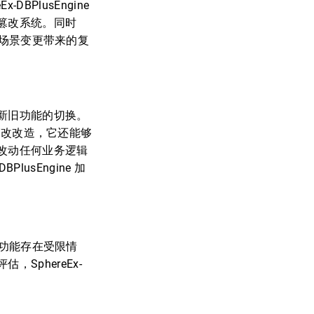
PlusEngine
篡改系统。同时
篡改场景变更带来的复
新旧功能的切换。
的防篡改改造，它还能够
改动任何业务逻辑
lusEngine 加
部分功能存在受限情
phereEx-