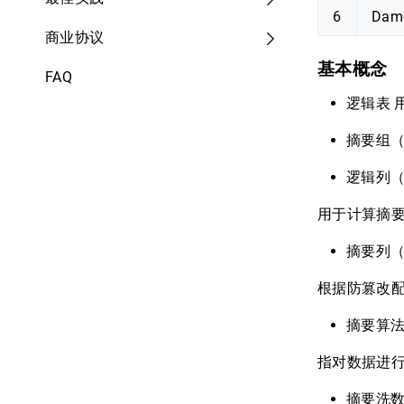
6
Dam
商业协议
基本概念
FAQ
逻辑表 
摘要组（
逻辑列（防篡
用于计算摘要
摘要列（d
根据防篡改
摘要算法（
指对数据进行
摘要洗数（