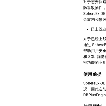
对于想要快速上
防篡改插件
SphereE
杂重构和修
已上线
对于已经上
通过 Sphe
帮助用户安
和 SQL 就
密功能的应
使用前提
SphereE
况，因此在防
DBPlusEn