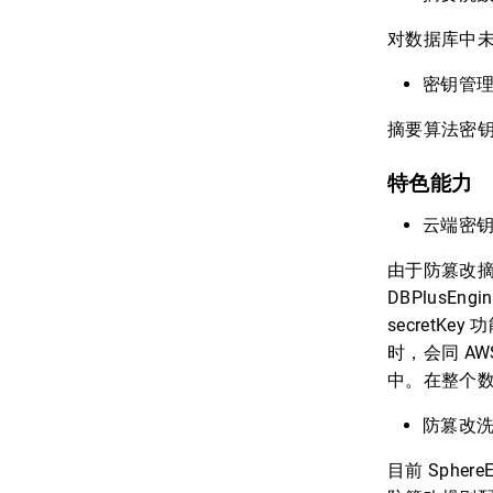
对数据库中
密钥管
摘要算法密
特色能力
云端密
由于防篡改摘要
DBPlusE
secret
时，会同 A
中。在整个
防篡改
目前 Sphe