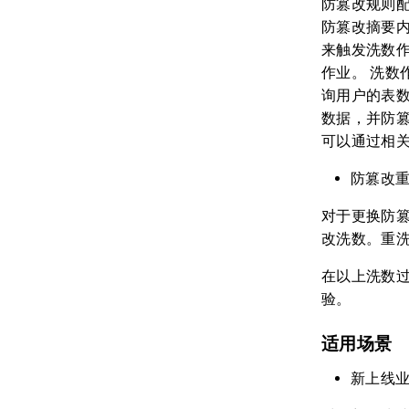
防篡改规则
防篡改摘要内容，
来触发洗数
作业。 洗
询用户的表
数据，并防
可以通过相关 
防篡改
对于更换防篡改
改洗数。重
在以上洗数过程
验。
适用场景
新上线