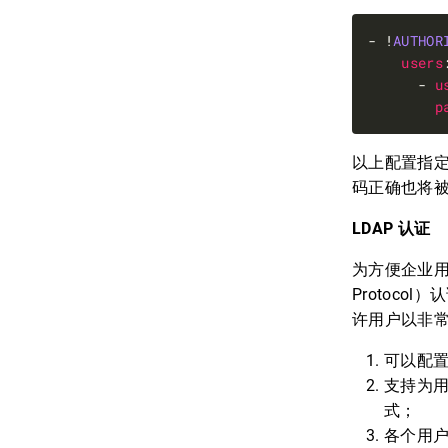
- !
AUTHOR
users
      - 
u
p
以上配置指定了
码正确也将
LDAP 认证
为方便企业用户进
Protocol
许用户以非常
可以配置
支持为用
式；
各个用户