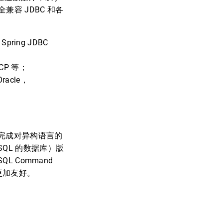
容 JDBC 和各
pring JDBC
CP 等；
acle，
完成对异构语言的
reSQL 的数据库）版
L Command
A 更加友好。