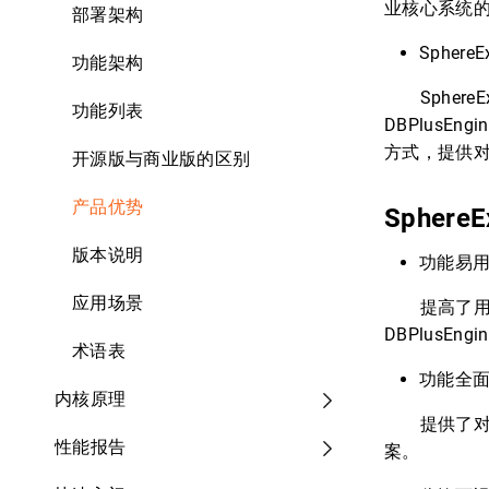
业核心系统
部署架构
Sphere
功能架构
SphereEx
功能列表
DBPlusEn
方式，提供对
开源版与商业版的区别
产品优势
SphereE
版本说明
功能易
应用场景
提高了用户体
DBPlusE
术语表
功能全
内核原理
提供了对 Sp
性能报告
案。