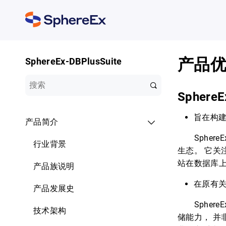
产品
SphereEx-DBPlusSuite
SphereE
旨在构
产品简介
SphereEx
行业背景
生态。 它
站在数据库
产品族说明
在原有
产品发展史
SphereE
技术架构
储能力， 