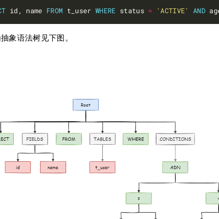
CT
 id, name 
FROM
 t_user 
WHERE
 status 
=
'ACTIVE'
AND
 ag
为抽象语法树见下图。