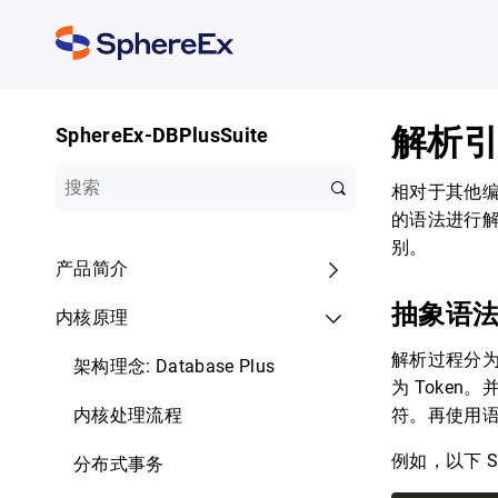
解析
SphereEx-DBPlusSuite
相对于其他编
的语法进行解
别。
产品简介
抽象语
内核原理
解析过程分为
架构理念: Database Plus
为 Toke
内核处理流程
符。再使用
例如，以下 S
分布式事务