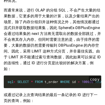
种情况。
而通常来说，进行 OLAP 的分组 SQL，不会产生大量的结
果数据，它更多的用于大量的计算，以及少量结果产出的
场景。除了内存分组归并这种情况之外，其他情况都通过
流式归并获取数据结果集，因此 SphereEx-DBPlusEngine
会通过结果集的 next 方法将无需取出的数据全部跳过，并
不会将其存入内存。但同时需要注意的是，由于排序的需
要，大量的数据仍然需要传输到 DBPlusEngine 的内存空
间。因此，采用 LIMIT 这种方式分页，并非最佳实践。由
于 LIMIT 并不能通过索引查询数据，因此如果可以保证 ID
的连续性，通过 ID 进行分页是比较好的解决方案，例
如：
copy
sql
>
SELECT
*
FROM
 t_order 
WHERE
 id 
>
100000
AND
 
或通过记录上次查询结果的最后一条记录的 ID 进行下一
页的查询，例如：