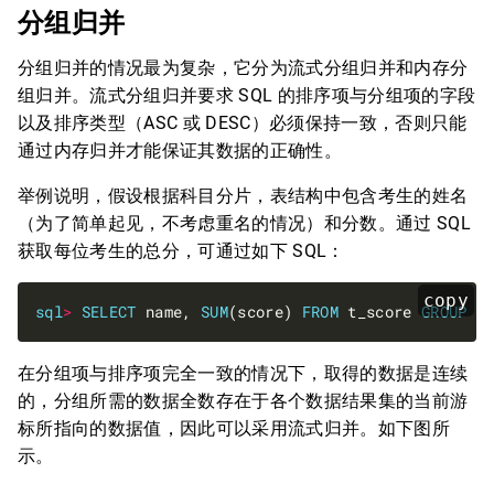
分组归并
分组归并的情况最为复杂，它分为流式分组归并和内存分
组归并。流式分组归并要求 SQL 的排序项与分组项的字段
以及排序类型（ASC 或 DESC）必须保持一致，否则只能
通过内存归并才能保证其数据的正确性。
举例说明，假设根据科目分片，表结构中包含考生的姓名
（为了简单起见，不考虑重名的情况）和分数。通过 SQL
获取每位考生的总分，可通过如下 SQL：
copy
sql
>
SELECT
 name, 
SUM
(score) 
FROM
 t_score 
GROUP
B
在分组项与排序项完全一致的情况下，取得的数据是连续
的，分组所需的数据全数存在于各个数据结果集的当前游
标所指向的数据值，因此可以采用流式归并。如下图所
示。