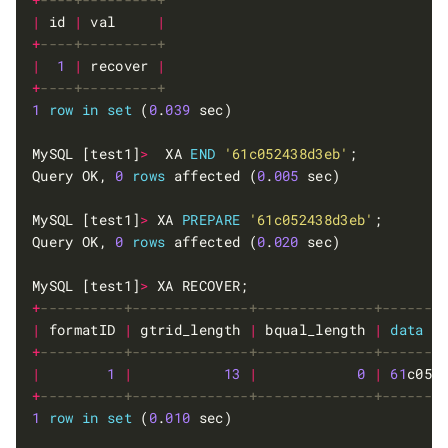
|
 id 
|
 val     
|
+
|
1
|
 recover 
|
+
1
row
in
set
 (
0
.
039
MySQL [test1]
>
  XA 
END
'61c052438d3eb'
Query OK, 
0
rows
 affected (
0
.
005
MySQL [test1]
>
 XA 
PREPARE
'61c052438d3eb'
Query OK, 
0
rows
 affected (
0
.
020
MySQL [test1]
>
+
|
 formatID 
|
 gtrid_length 
|
 bqual_length 
|
data
+
|
1
|
13
|
0
|
61
c052
+
1
row
in
set
 (
0
.
010