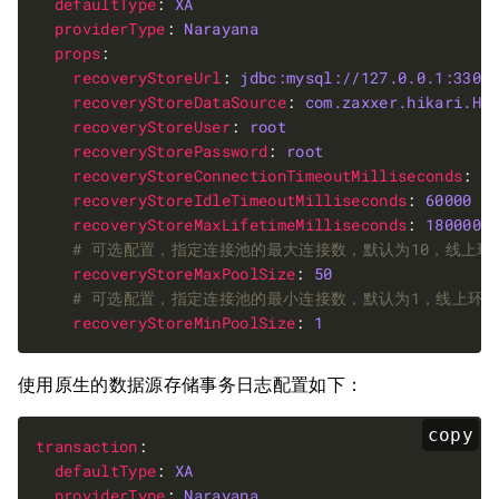
defaultType
: 
XA
providerType
: 
Narayana
props
recoveryStoreUrl
: 
jdbc:mysql://127.0.0.1:3306
recoveryStoreDataSource
: 
com.zaxxer.hikari.Hi
recoveryStoreUser
: 
root
recoveryStorePassword
: 
root
recoveryStoreConnectionTimeoutMilliseconds
: 
3
recoveryStoreIdleTimeoutMilliseconds
: 
60000
recoveryStoreMaxLifetimeMilliseconds
: 
1800000
# 可选配置，指定连接池的最大连接数，默认为10，线上
recoveryStoreMaxPoolSize
: 
50
# 可选配置，指定连接池的最小连接数，默认为1，线上环
recoveryStoreMinPoolSize
: 
1
使用原生的数据源存储事务日志配置如下：
copy
transaction
defaultType
: 
XA
providerType
: 
Narayana