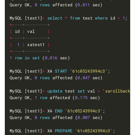
Query OK, 
0
rows
 affected (
0
.
011
 sec)            
MySQL [test1]
>
select
*
from
 test 
where
 id 
=
1
;  
+
|
 id 
|
 val     
|
+
|
1
|
 xatest1 
|
+
1
row
in
set
 (
0
.
016
 sec)                         
MySQL [test1]
>
 XA 
START
'61c05243994c3'
;         
Query OK, 
0
rows
 affected (
0
.
047
 sec)            
MySQL [test1]
>
update
 test 
set
 val 
=
'xarollback'
Query OK, 
1
row
 affected (
0
.
175
 sec)             
MySQL [test1]
>
 XA 
END
'61c05243994c3'
;           
Query OK, 
0
rows
 affected (
0
.
007
 sec)            
MySQL [test1]
>
 XA 
PREPARE
'61c05243994c3'
;       