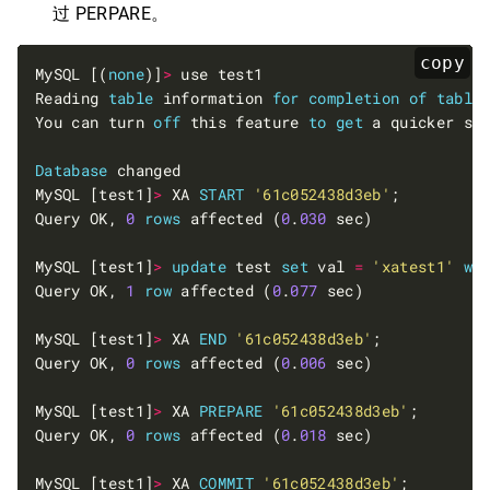
过 PERPARE。
copy
MySQL [(
none
)]
>
 use test1                        
Reading 
table
 information 
for
completion
of
table
You can turn 
off
 this feature 
to
get
 a quicker st
Database
 changed                                 
MySQL [test1]
>
 XA 
START
'61c052438d3eb'
;         
Query OK, 
0
rows
 affected (
0
.
030
 sec)            
MySQL [test1]
>
update
 test 
set
 val 
=
'xatest1'
wh
Query OK, 
1
row
 affected (
0
.
077
 sec)             
MySQL [test1]
>
 XA 
END
'61c052438d3eb'
;           
Query OK, 
0
rows
 affected (
0
.
006
 sec)            
MySQL [test1]
>
 XA 
PREPARE
'61c052438d3eb'
;       
Query OK, 
0
rows
 affected (
0
.
018
 sec)            
MySQL [test1]
>
 XA 
COMMIT
'61c052438d3eb'
;        