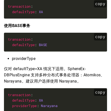
copy
transaction
defaultType
: 
XA
使用BASE事务
copy
transaction
defaultType
: 
BASE
providerType
仅对 defaultType=XA 情况下适用。SphereEx-
DBPlusEngine 支持多种分布式事务处理器：Atomikos、
Narayana。建议用户选择使用 Narayana。
copy
transaction
defaultType
: 
XA
providerType
: 
Narayana