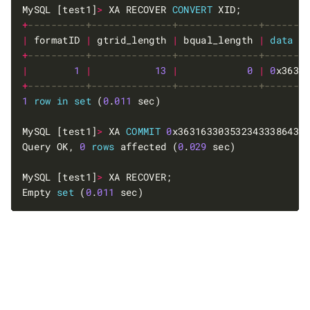
MySQL [test1]
>
 XA RECOVER 
CONVERT
+
|
 formatID 
|
 gtrid_length 
|
 bqual_length 
|
data
+
|
1
|
13
|
0
|
0
x3631
+
1
row
in
set
 (
0
.
011
MySQL [test1]
>
 XA 
COMMIT
0
Query OK, 
0
rows
 affected (
0
.
029
MySQL [test1]
>
Empty 
set
 (
0
.
011