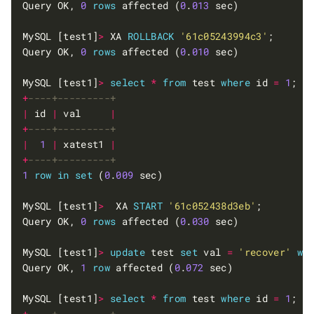
Query OK, 
0
rows
 affected (
0
.
013
 sec)            
MySQL [test1]
>
 XA 
ROLLBACK
'61c05243994c3'
;      
Query OK, 
0
rows
 affected (
0
.
010
 sec)            
MySQL [test1]
>
select
*
from
 test 
where
 id 
=
1
;  
+
|
 id 
|
 val     
|
+
|
1
|
 xatest1 
|
+
1
row
in
set
 (
0
.
009
 sec)                         
MySQL [test1]
>
  XA 
START
'61c052438d3eb'
Query OK, 
0
rows
 affected (
0
.
030
MySQL [test1]
>
update
 test 
set
 val 
=
'recover'
wh
Query OK, 
1
row
 affected (
0
.
072
MySQL [test1]
>
select
*
from
 test 
where
 id 
=
1
+