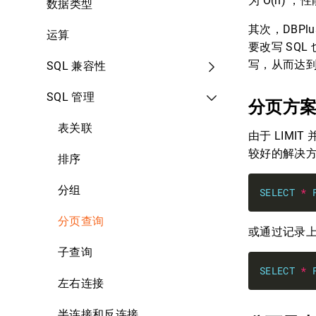
为 O(n) 
数据类型
其次，DBP
运算
要改写 SQL
写，从而达
SQL 兼容性
SQL 管理
分页方
表关联
由于 LIMI
较好的解决
排序
分组
SELECT
*
分页查询
或通过记录上
子查询
SELECT
*
左右连接
半连接和反连接