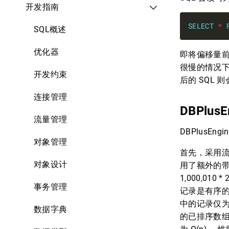
开发指南
SELECT
*
SQL概述
优化器
即将偏移量前
很慢的情况下
开发约束
后的 SQL 则
连接管理
DBPlus
流量管理
DBPlusEn
对象管理
首先，采用流
对象设计
用了额外的带
1,000,
事务管理
记录是有序的
中的记录仅为
数据字典
的已排序数组，