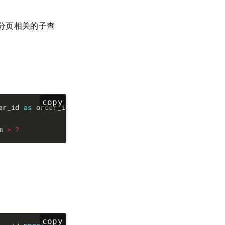
 支持分页相关的子查
copy
er_id 
as
 order_id 
FROM
 t_order o 
JOIN
m 
>
?
copy