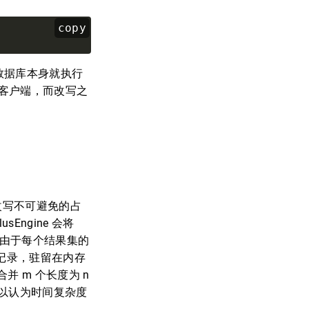
copy
数据库本身就执行
至客户端，而改写之
 改写不可避免的占
ngine 会将
。但由于每个结果集的
集记录，驻留在内存
 m 个长度为 n
，可以认为时间复杂度