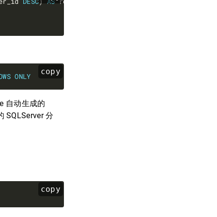
er_id 
DESC
) 
AS
 rownum, 
*
FROM
 t_order o) 
AS
copy
OWS
ONLY
ate 自动生成的
SQLServer 分
copy