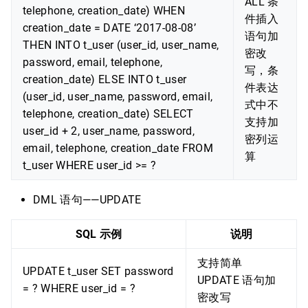
ALL 条
telephone, creation_date) WHEN
件插入
creation_date = DATE ‘2017-08-08’
语句加
THEN INTO t_user (user_id, user_name,
密改
password, email, telephone,
写，条
creation_date) ELSE INTO t_user
件表达
(user_id, user_name, password, email,
式中不
telephone, creation_date) SELECT
支持加
user_id + 2, user_name, password,
密列运
email, telephone, creation_date FROM
算
t_user WHERE user_id >= ?
DML 语句——UPDATE
SQL 示例
说明
支持简单
UPDATE t_user SET password
UPDATE 语句加
= ? WHERE user_id = ?
密改写