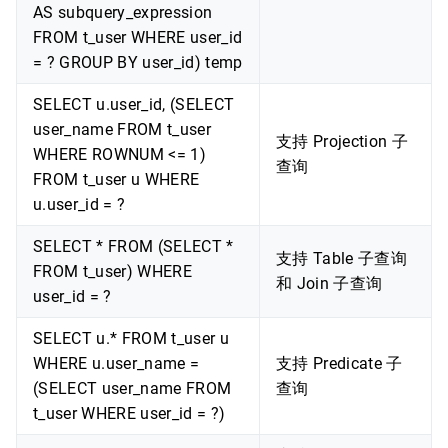
AS subquery_expression
FROM t_user WHERE user_id
= ? GROUP BY user_id) temp
SELECT u.user_id, (SELECT
user_name FROM t_user
支持 Projection 子
WHERE ROWNUM <= 1)
查询
FROM t_user u WHERE
u.user_id = ?
SELECT * FROM (SELECT *
支持 Table 子查询
FROM t_user) WHERE
和 Join 子查询
user_id = ?
SELECT u.* FROM t_user u
WHERE u.user_name =
支持 Predicate 子
(SELECT user_name FROM
查询
t_user WHERE user_id = ?)