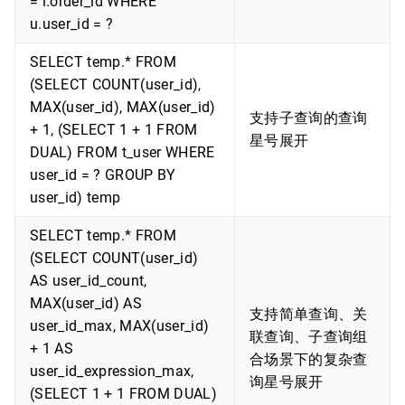
= i.order_id WHERE
u.user_id = ?
SELECT temp.* FROM
(SELECT COUNT(user_id),
MAX(user_id), MAX(user_id)
支持子查询的查询
+ 1, (SELECT 1 + 1 FROM
星号展开
DUAL) FROM t_user WHERE
user_id = ? GROUP BY
user_id) temp
SELECT temp.* FROM
(SELECT COUNT(user_id)
AS user_id_count,
MAX(user_id) AS
支持简单查询、关
user_id_max, MAX(user_id)
联查询、子查询组
+ 1 AS
合场景下的复杂查
user_id_expression_max,
询星号展开
(SELECT 1 + 1 FROM DUAL)