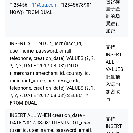
包含标
‘123456’, ‘
11@qq.com
’, ‘12345678901’,
量子查
NOW() FROM DUAL
询的场
景进行
加密
INSERT ALL INTO t_user (user_id,
支持
user_name, password, email,
INSERT
telephone, creation_date) VALUES (?, ?,
ALL
?, ?, ?, DATE ‘2017-08-08’) INTO
VALUES
t_merchant (merchant_id, country_id,
批量插
merchant_name, business_code,
入语句
telephone, creation_date) VALUES (?, ?,
加密改
?, ?, ?, DATE ‘2017-08-08’) SELECT *
写
FROM DUAL
INSERT ALL WHEN creation_date <
支持
DATE ‘2017-08-08’ THEN INTO t_user
INSERT
(user_id, user_name, password, email,