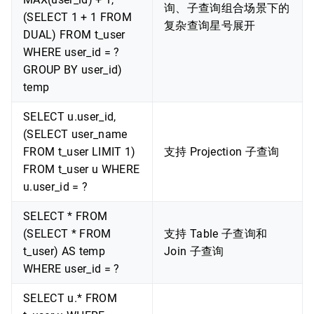
询、子查询组合场景下的
(SELECT 1 + 1 FROM
复杂查询星号展开
DUAL) FROM t_user
WHERE user_id = ?
GROUP BY user_id)
temp
SELECT u.user_id,
(SELECT user_name
FROM t_user LIMIT 1)
支持 Projection 子查询
FROM t_user u WHERE
u.user_id = ?
SELECT * FROM
(SELECT * FROM
支持 Table 子查询和
t_user) AS temp
Join 子查询
WHERE user_id = ?
SELECT u.* FROM