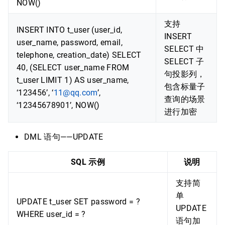
NOW()
支持
INSERT INTO t_user (user_id,
INSERT
user_name, password, email,
SELECT 中
telephone, creation_date) SELECT
SELECT 子
40, (SELECT user_name FROM
句投影列，
t_user LIMIT 1) AS user_name,
包含标量子
‘123456’, ‘
11@qq.com
’,
查询的场景
‘12345678901’, NOW()
进行加密
DML 语句——UPDATE
SQL 示例
说明
支持简
单
UPDATE t_user SET password = ?
UPDATE
WHERE user_id = ?
语句加