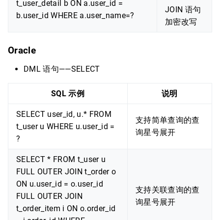
t_user_detail b ON a.user_id =
JOIN 语句
b.user_id WHERE a.user_name=?
加密改写
Oracle
DML 语句——SELECT
SQL 示例
说明
SELECT user_id, u.* FROM
支持简单查询的查
t_user u WHERE u.user_id =
询星号展开
?
SELECT * FROM t_user u
FULL OUTER JOIN t_order o
ON u.user_id = o.user_id
支持关联查询的查
FULL OUTER JOIN
询星号展开
t_order_item i ON o.order_id