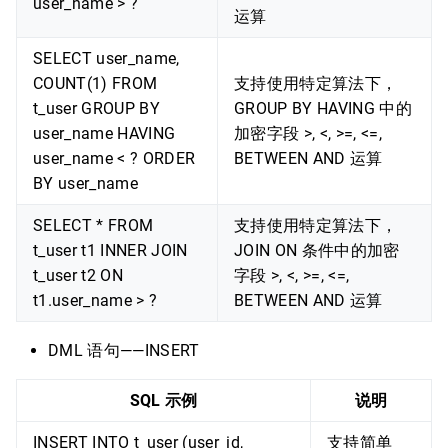
user_name > ?
运算
SELECT user_name,
COUNT(1) FROM
支持使用特定算法下，
t_user GROUP BY
GROUP BY HAVING 中的
user_name HAVING
加密字段 >, <, >=, <=,
user_name < ? ORDER
BETWEEN AND 运算
BY user_name
SELECT * FROM
支持使用特定算法下，
t_user t1 INNER JOIN
JOIN ON 条件中的加密
t_user t2 ON
字段 >, <, >=, <=,
t1.user_name > ?
BETWEEN AND 运算
DML 语句——INSERT
SQL 示例
说明
INSERT INTO t_user (user_id,
支持简单