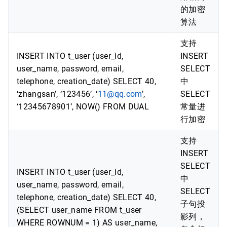
的加密
算法
支持
INSERT INTO t_user (user_id,
INSERT
user_name, password, email,
SELECT
telephone, creation_date) SELECT 40,
中
‘zhangsan’, ‘123456’, ‘
11@qq.com
’,
SELECT
‘12345678901’, NOW() FROM DUAL
常量进
行加密
支持
INSERT
SELECT
INSERT INTO t_user (user_id,
中
user_name, password, email,
SELECT
telephone, creation_date) SELECT 40,
子句投
(SELECT user_name FROM t_user
影列，
WHERE ROWNUM = 1) AS user_name,