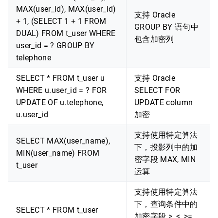
MAX(user_id), MAX(user_id)
支持 Oracle
+ 1, (SELECT 1 + 1 FROM
GROUP BY 语句中
DUAL) FROM t_user WHERE
包含加密列
user_id = ? GROUP BY
telephone
SELECT * FROM t_user u
支持 Oracle
WHERE u.user_id = ? FOR
SELECT FOR
UPDATE OF u.telephone,
UPDATE column
u.user_id
加密
支持使用特定算法
SELECT MAX(user_name),
下，投影列中的加
MIN(user_name) FROM
密字段 MAX, MIN
t_user
运算
支持使用特定算法
下，查询条件中的
SELECT * FROM t_user
加密字段 >, <, >=,