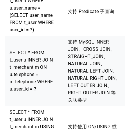
t_user u WHERE
u.user_name =
支持 Predicate 子查询
(SELECT user_name
FROM t_user WHERE
user_id = ?)
支持 MySQL INNER
JOIN、CROSS JOIN、
SELECT * FROM
STRAIGHT_JOIN、
t_user u INNER JOIN
NATURAL JOIN、
t_merchant m ON
NATURAL LEFT JOIN、
u.telephone =
NATURAL RIGHT JOIN、
m.telephone WHERE
LEFT OUTER JOIN、
u.user_id = ?
RIGHT OUTER JOIN 等
关联类型
SELECT * FROM
t_user u INNER JOIN
t_merchant m USING
支持使用 ON/USING 或