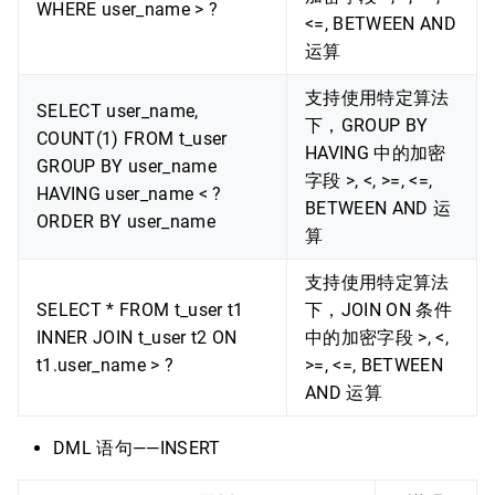
WHERE user_name > ?
<=, BETWEEN AND
运算
支持使用特定算法
SELECT user_name,
下，GROUP BY
COUNT(1) FROM t_user
HAVING 中的加密
GROUP BY user_name
字段 >, <, >=, <=,
HAVING user_name < ?
BETWEEN AND 运
ORDER BY user_name
算
支持使用特定算法
SELECT * FROM t_user t1
下，JOIN ON 条件
INNER JOIN t_user t2 ON
中的加密字段 >, <,
t1.user_name > ?
>=, <=, BETWEEN
AND 运算
DML 语句——INSERT