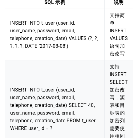
SQL 示例
说明
支持简
INSERT INTO t_user (user_id,
单
user_name, password, email,
INSERT
telephone, creation_date) VALUES (?, ?,
VALUES
?, ?, ?, DATE ‘2017-08-08’)
语句加
密改写
支持
INSERT
SELECT
INSERT INTO t_user (user_id,
加密改
user_name, password, email,
写，源
telephone, creation_date) SELECT 40,
表和目
user_name, password, email,
标表的
telephone, creation_date FROM t_user
加密列
WHERE user_id = ?
需要使
用相同