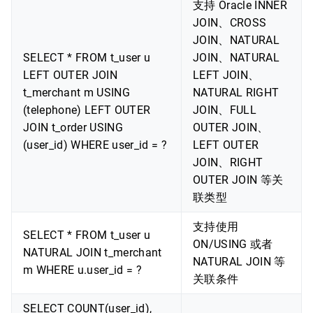
支持 Oracle INNER
JOIN、CROSS
JOIN、NATURAL
SELECT * FROM t_user u
JOIN、NATURAL
LEFT OUTER JOIN
LEFT JOIN、
t_merchant m USING
NATURAL RIGHT
(telephone) LEFT OUTER
JOIN、FULL
JOIN t_order USING
OUTER JOIN、
(user_id) WHERE user_id = ?
LEFT OUTER
JOIN、RIGHT
OUTER JOIN 等关
联类型
支持使用
SELECT * FROM t_user u
ON/USING 或者
NATURAL JOIN t_merchant
NATURAL JOIN 等
m WHERE u.user_id = ?
关联条件
SELECT COUNT(user_id),