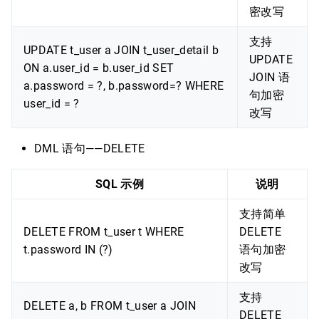
密改写
支持
UPDATE t_user a JOIN t_user_detail b
UPDATE
ON a.user_id = b.user_id SET
JOIN 语
a.password = ?, b.password=? WHERE
句加密
user_id = ?
改写
DML 语句——DELETE
SQL 示例
说明
支持简单
DELETE FROM t_user t WHERE
DELETE
t.password IN (?)
语句加密
改写
支持
DELETE a, b FROM t_user a JOIN
DELETE