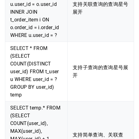
u.user_id = o.user_id
支持关联查询的查询星号
INNER JOIN
展开
t_order_item i ON
o.order_id = i.order_id
WHERE u.user_id = ?
SELECT * FROM
(SELECT
COUNT(DISTINCT
支持子查询的查询星号展
user_id) FROM t_user
开
u WHERE user_id = ?
GROUP BY user_id)
temp
SELECT temp.* FROM
(SELECT
COUNT(user_id),
MAX(user_id),
支持简单查询、关联查
MAX(user_id) + 1,