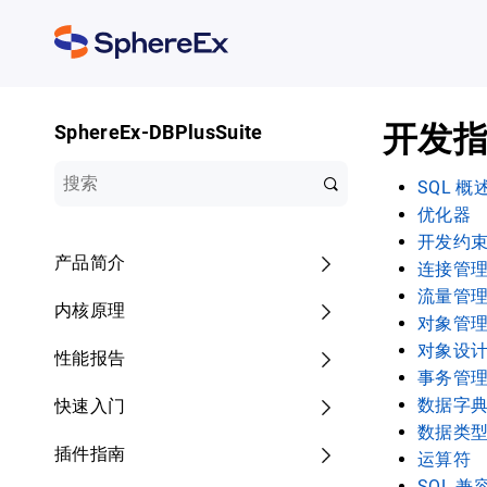
开发
SphereEx-DBPlusSuite
SQL 概
优化器
开发约
产品简介
连接管
流量管
内核原理
对象管
对象设
性能报告
事务管
数据字
快速入门
数据类
插件指南
运算符
SQL 兼